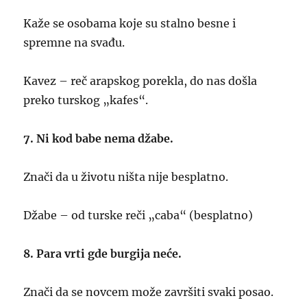
Kaže se osobama koje su stalno besne i
spremne na svađu.
Kavez – reč arapskog porekla, do nas došla
preko turskog „kafes“.
7. Ni kod babe nema džabe.
Znači da u životu ništa nije besplatno.
Džabe – od turske reči „caba“ (besplatno)
8. Para vrti gde burgija neće.
Znači da se novcem može završiti svaki posao.