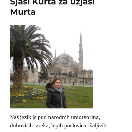
Sjaši Kurta za uzjaši
Murta
Naš jezik je pun narodnih umotvorina,
duhovitih izreka, lepih poslovica i šaljivih