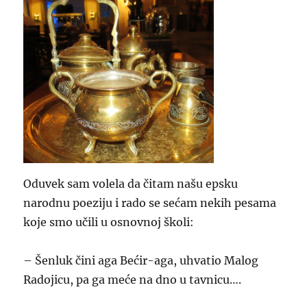
Oduvek sam volela da čitam našu epsku
narodnu poeziju i rado se sećam nekih pesama
koje smo učili u osnovnoj školi:
– Šenluk čini aga Bećir-aga, uhvatio Malog
Radojicu, pa ga meće na dno u tavnicu….