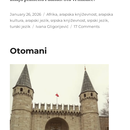
Posted
Categories
January 26, 2026
Afrika
,
arapska književnost
,
arapska
on
kultura
,
arapski jezik
,
srpska književnost
,
srpski jezik
,
Tags
on
turski jezik
Ivana Gligorijević
17 Comments
Prase
u
Teheranu
Otomani