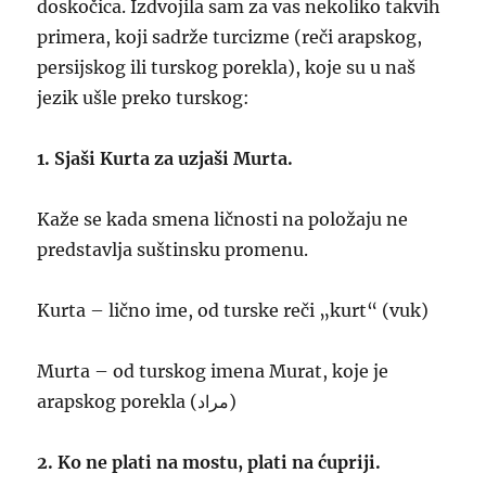
doskočica. Izdvojila sam za vas nekoliko takvih
primera, koji sadrže turcizme (reči arapskog,
persijskog ili turskog porekla), koje su u naš
jezik ušle preko turskog:
1. Sjaši Kurta za uzjaši Murta.
Kaže se kada smena ličnosti na položaju ne
predstavlja suštinsku promenu.
Kurta – lično ime, od turske reči „kurt“ (vuk)
Murta – od turskog imena Murat, koje je
arapskog porekla (مراد)
2. Ko ne plati na mostu, plati na ćupriji.