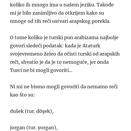
koliko ih mnogo ima u našem jeziku. Takođe
mi je bilo zanimljivo da otkrijem kako su
mnoge od tih reči ustvari arapskog porekla.
O tome koliko je turski pun arabizama najbolje
govori sledeći podatak: kada je Ataturk
svojevremeno želeo da očisti turski od arapskih
reči, shvatio je da je to nemoguće, jer onda
Turci ne bi mogli govoriti…
Ni mi ne bismo mogli govoriti da nemamo reči
kao što su:
dušek (tur. döşek),
jorgan (tur. yorgan),