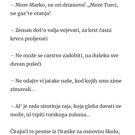
–
More Marko, ne ori drumova! „More Turci,
ne gaz’te oranja!
– Zeman doš’o valja vojevati, za krst časni
krvcu proljevati
– Ne može se carstvo zadobiti, na dušeku sve
duvan pušeći
– Ne odajte vi jatake naše, kod kojih smo zime
zimovali…
– Al’ je rada sirotinja raja, koja globa davati ne
može, ni trpiti turskoga zuluma…
Čitajući te pesme iz čitanke za osnovnu školu,