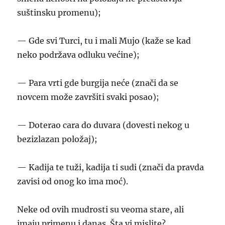
suštinsku promenu);
— Gde svi Turci, tu i mali Mujo (kaže se kad
neko podržava odluku većine);
— Para vrti gde burgija neće (znači da se
novcem može završiti svaki posao);
— Doterao cara do duvara (dovesti nekog u
bezizlazan položaj);
— Kadija te tuži, kadija ti sudi (znači da pravda
zavisi od onog ko ima moć).
Neke od ovih mudrosti su veoma stare, ali
imaju primenu i danas. Šta vi mislite?