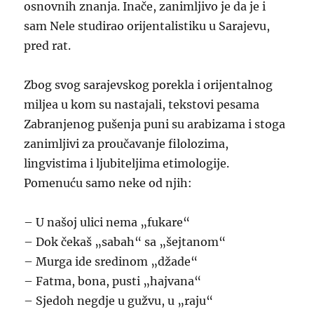
osnovnih znanja. Inače, zanimljivo je da je i
sam Nele studirao orijentalistiku u Sarajevu,
pred rat.
Zbog svog sarajevskog porekla i orijentalnog
miljea u kom su nastajali, tekstovi pesama
Zabranjenog pušenja puni su arabizama i stoga
zanimljivi za proučavanje filolozima,
lingvistima i ljubiteljima etimologije.
Pomenuću samo neke od njih:
– U našoj ulici nema „fukare“
– Dok čekaš „sabah“ sa „šejtanom“
– Murga ide sredinom „džade“
– Fatma, bona, pusti „hajvana“
– Sjedoh negdje u gužvu, u „raju“