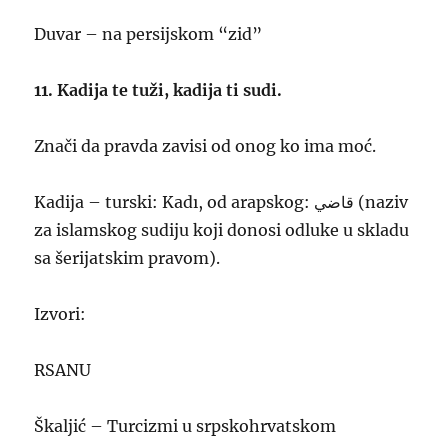
Duvar – na persijskom “zid”
11. Kadija te tuži, kadija ti sudi.
Znači da pravda zavisi od onog ko ima moć.
Kadija – turski: Kadı, od arapskog: قاضي‎ (naziv
za islamskog sudiju koji donosi odluke u skladu
sa šerijatskim pravom).
Izvori:
RSANU
Škaljić – Turcizmi u srpskohrvatskom