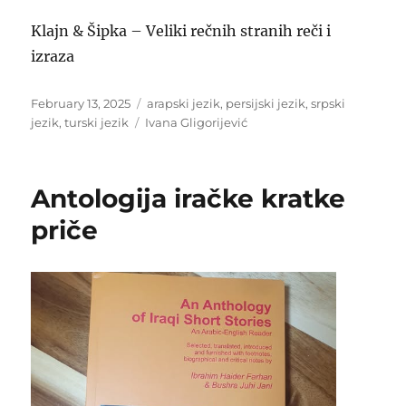
Klajn & Šipka – Veliki rečnih stranih reči i
izraza
Posted
Categories
February 13, 2025
arapski jezik
,
persijski jezik
,
srpski
on
Tags
jezik
,
turski jezik
Ivana Gligorijević
Antologija iračke kratke
priče