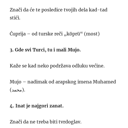
Znači da će te posledice tvojih dela kad-tad
stići.
Ćuprija – od turske reči „köprü“ (most)
3. Gde svi Turci, tu i mali Mujo.
Kaže se kad neko podržava odluku većine.
Mujo – nadimak od arapskog imena Muhamed
(محمد).
4. Inat je najgori zanat.
Znači da ne treba biti tvrdoglav.