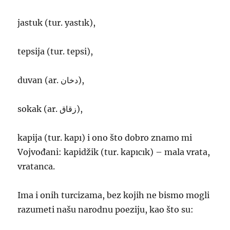
jastuk (tur. yastık),
tepsija (tur. tepsi),
duvan (ar. دخان),
sokak (ar. زقاق),
kapija (tur. kapı) i ono što dobro znamo mi
Vojvođani: kapidžik (tur. kapıcık) – mala vrata,
vratanca.
Ima i onih turcizama, bez kojih ne bismo mogli
razumeti našu narodnu poeziju, kao što su: