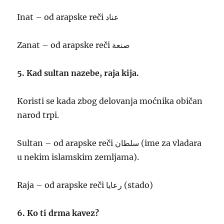
Inat – od arapske reči عناد
Zanat – od arapske reči صنعة
5. Kad sultan nazebe, raja kija.
Koristi se kada zbog delovanja moćnika običan
narod trpi.
Sultan – od arapske reči سلطان (ime za vladara
u nekim islamskim zemljama).
Raja – od arapske reči رعايا (stado)
6. Ko ti drma kavez?