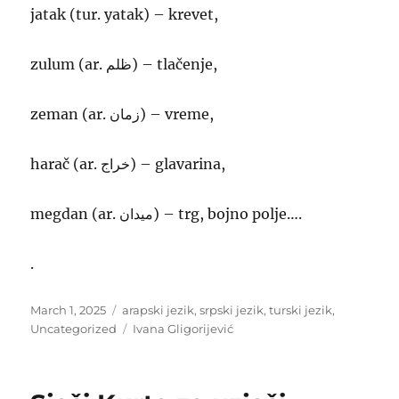
jatak (tur. yatak) – krevet,
zulum (ar. ظلم) – tlačenje,
zeman (ar. زمان) – vreme,
harač (ar. خراج) – glavarina,
megdan (ar. ميدان) – trg, bojno polje….
.
Posted
Categories
March 1, 2025
arapski jezik
,
srpski jezik
,
turski jezik
,
on
Tags
Uncategorized
Ivana Gligorijević