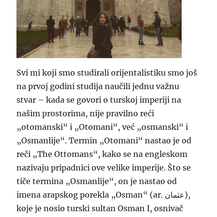
Svi mi koji smo studirali orijentalistiku smo još
na prvoj godini studija naučili jednu važnu
stvar – kada se govori o turskoj imperiji na
našim prostorima, nije
pravilno reći
„otomanski“ i „Otomani“, već „osmanski“ i
„Osmanlije“. Termin „Otomani“ nastao je od
reči „The Ottomans“, kako se na engleskom
nazivaju pripadnici ove velike imperije. Što se
tiče termina „Osmanlije“, on je nastao od
imena arapskog porekla „Osman“ (ar. عثمان),
koje je nosio turski sultan Osman I, osnivač