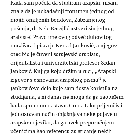
Kada sam počela da studiram arapski, nisam
znala da je nekadašnji frontmen jednog od
mojih omiljenih bendova, Zabranjenog
pušenja, dr Nele Karajlić ustvari sin jednog
arabiste! Pravo ime ovog odveć duhovitog
muzičara i pisca je Nenad Janković, a njegov
otac bio je čuveni sarajevski arabista,
orijentalista i univerzitetski profesor Srđan
Janković. Knjiga koju držim u ruci, „Arapski
izgovor s osnovama arapskog pisma“ je
Jankovićevo delo koje sam dosta koristila na
studijama, a ni danas ne mogu da ga zaobiđem
kada spremam nastavu. On na tako prijemčiv i
jednostavan način objašnjava neke pojave u
arapskom jeziku, da ga uvek preporučujem
učenicima kao referencu za sticanje nekih