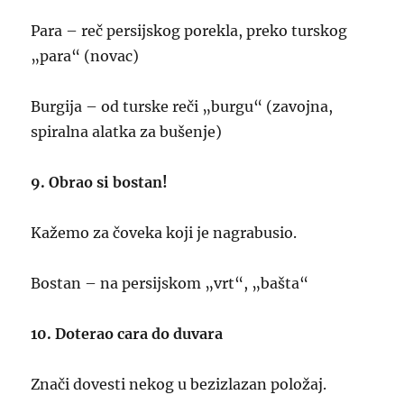
Para – reč persijskog porekla, preko turskog
„para“ (novac)
Burgija – od turske reči „burgu“ (zavojna,
spiralna alatka za bušenje)
9. Obrao si bostan!
Kažemo za čoveka koji je nagrabusio.
Bostan – na persijskom „vrt“, „bašta“
10. Doterao cara do duvara
Znači dovesti nekog u bezizlazan položaj.