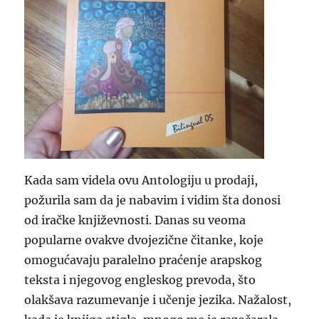
Kada sam videla ovu Antologiju u prodaji,
požurila sam da je nabavim i vidim šta donosi
od iračke književnosti. Danas su veoma
popularne ovakve dvojezične čitanke, koje
omogućavaju paralelno praćenje arapskog
teksta i njegovog engleskog prevoda, što
olakšava
razumevanje i učenje jezika. Nažalost,