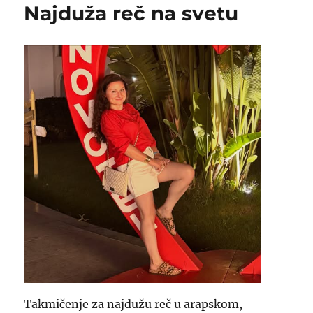
Najduža reč na svetu
Takmičenje za najdužu reč u arapskom,