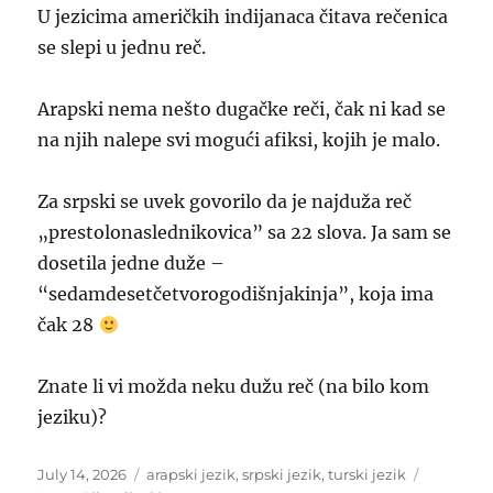
U jezicima američkih indijanaca čitava rečenica
se slepi u jednu reč.
Arapski nema nešto dugačke reči, čak ni kad se
na njih nalepe svi mogući afiksi, kojih je malo.
Za srpski se uvek govorilo da je najduža reč
„prestolonaslednikovica” sa 22 slova. Ja sam se
dosetila jedne duže –
“sedamdesetčetvorogodišnjakinja”, koja ima
čak 28
Znate li vi možda neku dužu reč (na bilo kom
jeziku)?
Posted
Categories
Tags
July 14, 2026
arapski jezik
,
srpski jezik
,
turski jezik