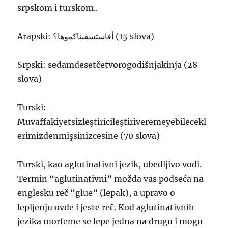
srpskom i turskom..
Arapski: أفاستسقيناكموها؟ (15 slova)
Srpski: sedamdesetčetvorogodišnjakinja (28
slova)
Turski:
Muvaffakiyetsizleştiricileştiriveremeyebilecekl
erimizdenmişsinizcesine (70 slova)
Turski, kao aglutinativni jezik, ubedljivo vodi.
Termin “aglutinativni” možda vas podseća na
englesku reč “glue” (lepak), a upravo o
lepljenju ovde i jeste reč. Kod aglutinativnih
jezika morfeme se lepe jedna na drugu i mogu