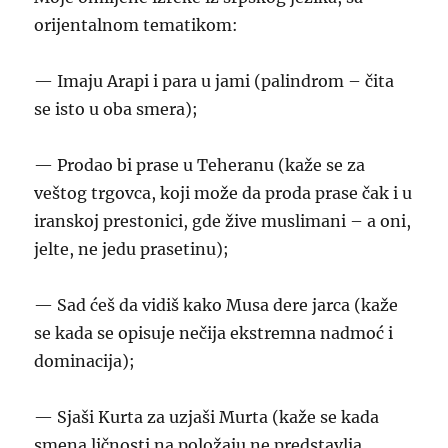
orijentalnom tematikom:
— Imaju Arapi i para u jami (palindrom – čita
se isto u oba smera);
— Prodao bi prase u Teheranu (kaže se za
veštog trgovca, koji može da proda prase čak i u
iranskoj prestonici, gde žive muslimani – a oni,
jelte, ne jedu prasetinu);
— Sad ćeš da vidiš kako Musa dere jarca (kaže
se kada se opisuje nečija ekstremna nadmoć i
dominacija);
— Sjaši Kurta za uzjaši Murta (kaže se kada
smena ličnosti na položaju ne predstavlja