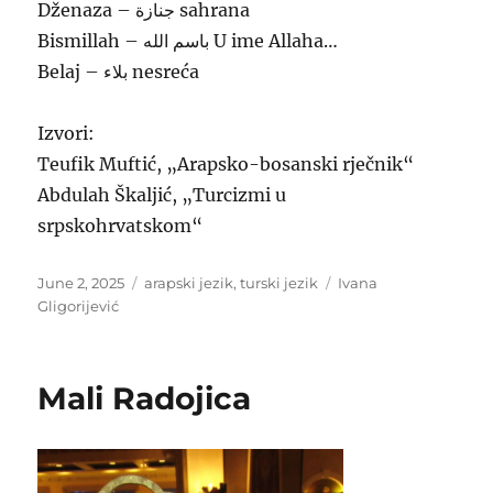
Dženaza – جنازة sahrana
Bismillah – باسم الله U ime Allaha…
Belaj – بلاء nesreća
Izvori:
Teufik Muftić, „Arapsko-bosanski rječnik“
Abdulah Škaljić, „Turcizmi u
srpskohrvatskom“
Posted
Categories
Tags
June 2, 2025
arapski jezik
,
turski jezik
Ivana
on
Gligorijević
Mali Radojica