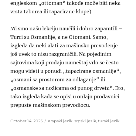
engleskom „ottoman“ takođe može biti neka
vrsta taburea ili tapacirane klupe).
Mi smo našu lekciju naučili i dobro zapamtili –
Turci su Osmanlije, a ne Otomani. Samo,
izgleda da neki alati za mašinsko prevođenje
još uvek to nisu razgraničili. Na pojedinim
sajtovima koji prodaju nameštaj vrlo se često
mogu videti u ponudi „tapacirane osmanlije“,
„osmani sa prostorom za odlaganje“ ili
„osmanske sa nožicama od punog drveta“. Eto,
tako izgleda kada se opisi u onlajn prodavnici
prepuste mašinskom prevodiocu.
Posted
Categories
October 14, 2025
arapski jezik
,
srpski jezik
,
turski jezik
on