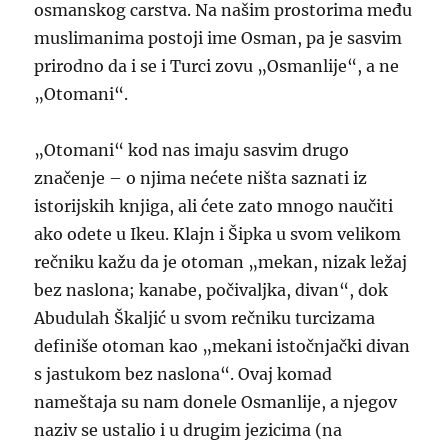
osmanskog carstva. Na našim prostorima među
muslimanima postoji ime Osman, pa je sasvim
prirodno da i se i Turci zovu „Osmanlije“, a ne
„Otomani“.
„Otomani“ kod nas imaju sasvim drugo
značenje – o njima nećete ništa saznati iz
istorijskih knjiga, ali ćete zato mnogo naučiti
ako odete u Ikeu. Klajn i Šipka u svom velikom
rečniku kažu da je otoman „mekan, nizak ležaj
bez naslona; kanabe, počivaljka, divan“, dok
Abudulah Škaljić u svom rečniku turcizama
definiše otoman kao „mekani istočnjački divan
s jastukom bez naslona“. Ovaj komad
nameštaja su nam donele Osmanlije, a njegov
naziv se ustalio i u drugim jezicima (na