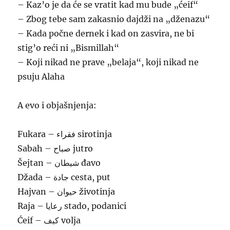
– Kaz’o je da će se vratit kad mu bude „ćeif“
– Zbog tebe sam zakasnio dajdži na „dženazu“
– Kada počne dernek i kad on zasvira, ne bi
stig’o reći ni „Bismillah“
– Koji nikad ne prave „belaja“, koji nikad ne
psuju Alaha
A evo i objašnjenja:
Fukara – فقراء sirotinja
Sabah – صباح jutro
Šejtan – شيطان đavo
Džada – جادة cesta, put
Hajvan – حيوان životinja
Raja – رعايا stado, podanici
Ćeif – كيف volja