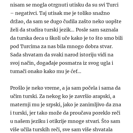
nisam se mogla otrgnuti utisku da su svi Turci
– negativci. Taj utisak me je toliko snažno
držao, da sam se dugo čudila zašto neko uopšte
želi da studira turski jezik… Posle sam saznala
da turska deca u školi uče kako je to što smo bili
pod Turcima za nas bila mnogo dobra stvar.
Sada shvatam da svaki narod istoriju vidi na
svoj način, događaje posmatra iz svog ugla i
tumači onako kako mu je ćef…
Prošlo je neko vreme, a ja sam počela i sama da
učim turski. Za nekog ko je završio arapski, a
maternji mu je srpski, jako je zanimljivo da zna
i turski, jer tako može da proučava poreklo reči
u našem jeziku i otikrije mnoge stvari. Što sam
više učila turskih reči, sve sam više shvatala