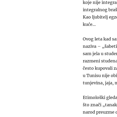
koje nije integra
integralnog braš
Kao ljubitelj eg
kuće…
Ovog leta kad sa
naziva – „šabeti“
sam jela u stude
razmeni studena
često kupovali z
u Tunisu nije ob
tunjevina, jaja,
Etimološki gleda
što znači „tanak
narod preuzme o