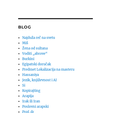
BLOG
Najduža reč na svetu
Miš
Žena od sultana
Voditi „abrove“
Burkini
Egipatski doručak
Predmet Lokalizacija na masteru
Hassaniya
Jezik, književnost i AI
Si
Kopirajting
Arapija
Irak ili Iran
Poslovni arapski
Prof. dr