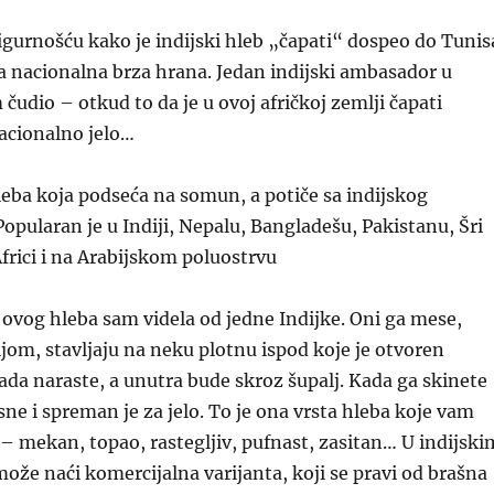
igurnošću kako je indijski hleb „čapati“ dospeo do Tunis
a nacionalna brza hrana. Jedan indijski ambasador u
čudio – otkud to da je u ovoj afričkoj zemlji čapati
acionalno jelo…
hleba koja podseća na somun, a potiče sa indijskog
opularan je u Indiji, Nepalu, Bangladešu, Pakistanu, Šri
Africi i na Arabijskom poluostrvu
 ovog hleba sam videla od jedne
Indijke. Oni ga mese,
ijom, stavljaju na neku plotnu ispod koje je otvoren
ada naraste, a unutra bude skroz šupalj. Kada ga skinete
sne i spreman je za jelo. To je ona vrsta hleba koje vam
 – mekan, topao, rastegljiv, pufnast, zasitan… U indijski
ože naći komercijalna varijanta, koji se pravi od brašna