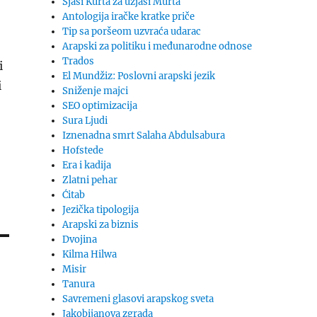
Sjaši Kurta za uzjaši Murta
Antologija iračke kratke priče
Tip sa poršeom uzvraća udarac
Arapski za politiku i međunarodne odnose
Trados
i
El Mundžiz: Poslovni arapski jezik
i
Sniženje majci
SEO optimizacija
Sura Ljudi
Iznenadna smrt Salaha Abdulsabura
Hofstede
Era i kadija
Zlatni pehar
Ćitab
Jezička tipologija
Arapski za biznis
Dvojina
Kilma Hilwa
Misir
Tanura
Savremeni glasovi arapskog sveta
Jakobijanova zgrada