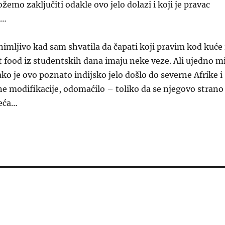
žemo zaključiti odakle ovo jelo dolazi i koji je pravac
a…
animljivo kad sam shvatila da čapati koji pravim kod kuće 
t food iz studentskih dana imaju neke veze. Ali ujedno m
ako je ovo poznato indijsko jelo došlo do severne Afrike i
ne modifikacije, odomaćilo – toliko da se njegovo strano
seća…