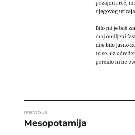
pozajmi i reč, mo
njegovog uticaj
Bilo mi je baš z
moj omiljeni fas
nije bilo jasno k
tu se, uz određe
poreklo ni ne o
Post
PREVIOUS
navigation
Mesopotamija
Previous
post: