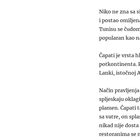
Niko ne zna sa s
i postao omiljen
Tunisu se čudom 
popularan kao n
Čapati je vrsta 
potkontinenta. P
Lanki, istočnoj 
Način pravljenja
spljeskaju oklag
plamen. Čapati t
sa vatre, on spla
nikad nije dosta
restoranima se m