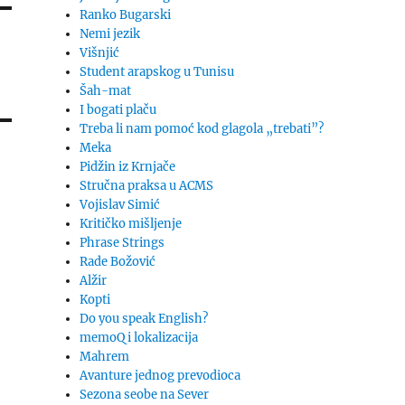
Ranko Bugarski
Nemi jezik
Višnjić
Student arapskog u Tunisu
Šah-mat
I bogati plaču
Treba li nam pomoć kod glagola „trebati”?
Meka
Pidžin iz Krnjače
Stručna praksa u ACMS
Vojislav Simić
Kritičko mišljenje
Phrase Strings
Rade Božović
Alžir
Kopti
Do you speak English?
memoQ i lokalizacija
Mahrem
Avanture jednog prevodioca
Sezona seobe na Sever