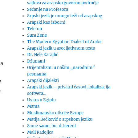
sajtova za arapsko govorno područje
Sećanje na Profesora
Srpski jezik je mnogo teži od arapskog
Arapski kao izborni
Telefon
Sura Žene
The Modern Egyptian Dialect of Arabic
Arapski jezik u asocijativnom testu
Dr. Nele Karajlić
Džumani
na
Orijentalizmi u našim „narodnim“
pesmama
o
Arapski dijalekti
Arapski jezik – privatni časovi, lokalizacija
,
softvera…
Uskrs u Egiptu
Mama
Muslimansko otkriće Evrope
Matija Bećković o srpskom jeziku
Same same, but different
Mali Radojica