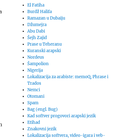
El Fatiha
a
Burdž Halifa
Ramazan u Dubaiju
Džumejra
Abu Dabi
Šejh Zajid
Prase u Teheranu
Kuranski arapski
Nordeus
Šampolion
Nigerija
Lokalizacija za arabiste: memoQ, Phrase i
Trados
Nemci
Otomani
Spam
Bag (engl. Bug)
Kad softver progovori arapski jezik
Etihad
m
Znakovni jezik
Lokalizacija softvera, video-igara i veb-