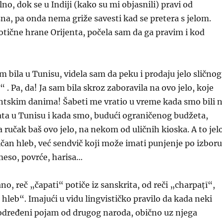
lno, dok se u Indiji (kako su mi objasnili) pravi od
na, pa onda nema griže savesti kad se pretera s jelom.
zotične hrane Orijenta, počela sam da ga pravim i kod
m bila u Tunisu, videla sam da peku i prodaju jelo sličnog
 . Pa, da! Ja sam bila skroz zaboravila na ovo jelo, koje
ntskim danima! Šabeti me vratio u vreme kada smo bili 
ta u Tunisu i kada smo, budući ograničenog budžeta,
a ručak baš ovo jelo, na nekom od uličnih kioska. A to jel
ičan hleb, već sendvič koji može imati punjenje po izboru
 meso, povrće, harisa…
no, reč „čapati“ potiče iz sanskrita, od reči „charpaṭī“,
 hleb“. Imajući u vidu lingvističko pravilo da kada neki
dređeni pojam od drugog naroda, obično uz njega