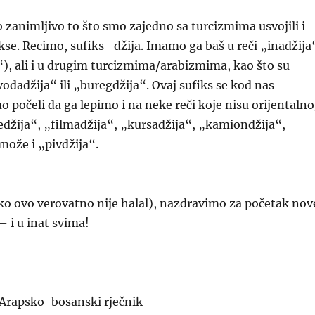
o zanimljivo to što smo zajedno sa turcizmima usvojili i
kse. Recimo, sufiks -džija. Imamo ga baš u reči „inadžija
“), ali i u drugim turcizmima/arabizmima, kao što su
vodadžija“ ili „buregdžija“. Ovaj sufiks se kod nas
 počeli da ga lepimo i na neke reči koje nisu orijentaln
edžija“, „filmadžija“, „kursadžija“, „kamiondžija“,
može i „pivdžija“.
iako ovo verovatno nije halal), nazdravimo za početak nov
– i u inat svima!
 Arapsko-bosanski rječnik