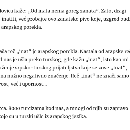
lovica kaže: „Od inata nema goreg zanata”. Zato, dragi
 inatiti, već probajte ovo zanatsko pivo koje, uzgred bud
 arapskog porekla.
Naša reč „inat“ je arapskog porekla. Nastala od arapske re
ruženje srpsko-turskog prijateljstva koje se zove „Inat“,
ima nužno negativno značenje. Reč „inat“ ne znači samo
vost, već i upornost…
 cca. 8000 turcizama kod nas, a mnogi od njih su zapravo
oje su u turski ušle iz arapskog jezika.