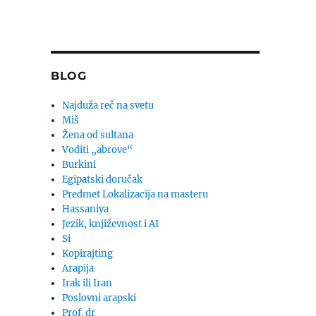
BLOG
Najduža reč na svetu
Miš
Žena od sultana
Voditi „abrove“
Burkini
Egipatski doručak
Predmet Lokalizacija na masteru
Hassaniya
Jezik, književnost i AI
Si
Kopirajting
Arapija
Irak ili Iran
Poslovni arapski
Prof. dr