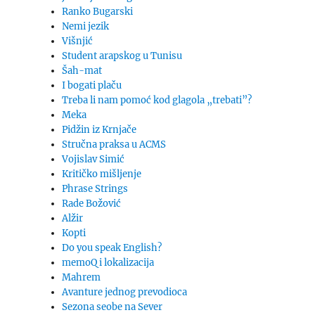
Ranko Bugarski
Nemi jezik
Višnjić
Student arapskog u Tunisu
Šah-mat
I bogati plaču
Treba li nam pomoć kod glagola „trebati”?
Meka
Pidžin iz Krnjače
Stručna praksa u ACMS
Vojislav Simić
Kritičko mišljenje
Phrase Strings
Rade Božović
Alžir
Kopti
Do you speak English?
memoQ i lokalizacija
Mahrem
Avanture jednog prevodioca
Sezona seobe na Sever