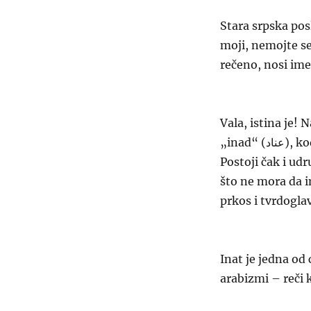
Stara srpska pos
moji, nemojte se
rečeno, nosi ime
Vala, istina je! 
„inad“ (عناد), kod nas je ušla preko turskog, gde kažu „inat“, isto kao mi.
Postoji čak i ud
što ne mora da 
prkos i tvrdogla
Inat je jedna od
arabizmi – reči k