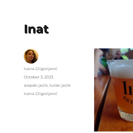
Inat
Author
Ivana Gligorijević
Posted
October 3, 2023
on
Categories
arapski jezik
,
turski jezik
Tags
Ivana Gligorijević