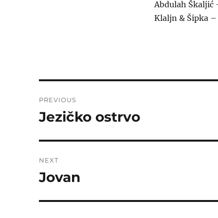
Abdulah Škaljić
Klaljn & Šipka – 
Post
PREVIOUS
navigation
Jezičko ostrvo
Previous
post:
NEXT
Jovan
Next
post: