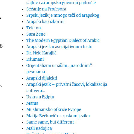
sajtova za arapsko govorno područje
Sećanje na Profesora
Srpski jezik je mnogo teži od arapskog
“
Arapski kao izborni
Telefon
Sura Žene
The Modern Egyptian Dialect of Arabic
og
Arapski jezik u asocijativnom testu
Dr. Nele Karajlić
Džumani
Orijentalizmi u našim „narodnim“
pesmama
Arapski dijalekti
Arapski jezik – privatni časovi, lokalizacija
e
softvera…
Uskrs u Egiptu
Mama
Muslimansko otkriće Evrope
Matija Bećković o srpskom jeziku
Same same, but different
Mali Radojica