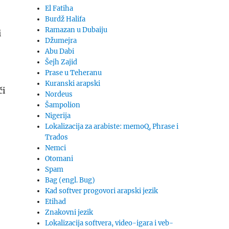
El Fatiha
Burdž Halifa
Ramazan u Dubaiju
i
Džumejra
Abu Dabi
Šejh Zajid
Prase u Teheranu
Kuranski arapski
či
Nordeus
Šampolion
Nigerija
Lokalizacija za arabiste: memoQ, Phrase i
Trados
Nemci
Otomani
Spam
Bag (engl. Bug)
Kad softver progovori arapski jezik
Etihad
Znakovni jezik
Lokalizacija softvera, video-igara i veb-