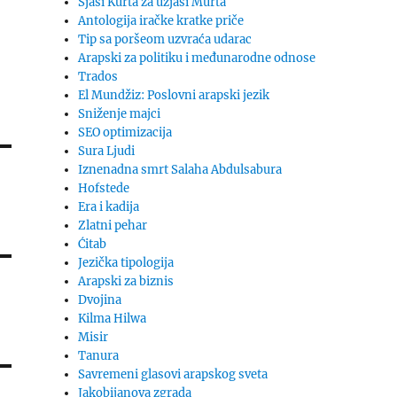
Sjaši Kurta za uzjaši Murta
Antologija iračke kratke priče
Tip sa poršeom uzvraća udarac
Arapski za politiku i međunarodne odnose
Trados
El Mundžiz: Poslovni arapski jezik
Sniženje majci
SEO optimizacija
Sura Ljudi
Iznenadna smrt Salaha Abdulsabura
Hofstede
Era i kadija
Zlatni pehar
Ćitab
Jezička tipologija
Arapski za biznis
Dvojina
Kilma Hilwa
Misir
Tanura
Savremeni glasovi arapskog sveta
Jakobijanova zgrada