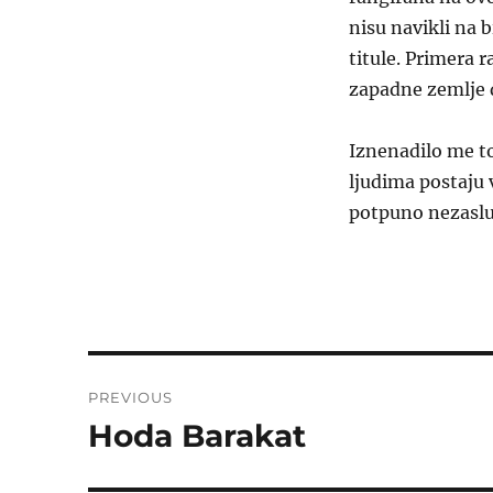
nisu navikli na 
titule. Primera r
zapadne zemlje d
Iznenadilo me to
ljudima postaju 
potpuno nezasl
Post
PREVIOUS
navigation
Hoda Barakat
Previous
post: