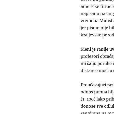
američke firme k
napisano na eng
vremena Ministar
jer pismo nije bi
kraljevske porodi
Meni je ranije uv
profesori obraća
mi šalju poruke 
distance moći u 
Proučavajući razl
odnos prema hije
(1-100) lako pri
donose sve odluk
rangirana na ovo