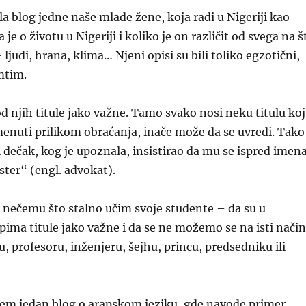
a blog jedne naše mlade žene, koja radi u Nigeriji kao
a je o životu u Nigeriji i koliko je on različit od svega na š
ljudi, hrana, klima… Njeni opisi su bili toliko egzotični,
mtim.
kod njih titule jako važne. Tamo svako nosi neku titulu ko
nuti prilikom obraćanja, inače može da se uvredi. Tako
li dečak, kog je upoznala, insistirao da mu se ispred imen
ister“ (engl. advokat).
na nečemu što stalno učim svoje studente – da su u
pima titule jako važne i da se ne možemo se na isti način
u, profesoru, inženjeru, šejhu, princu, predsedniku ili
em jedan blog o arapskom jeziku, gde navode primer