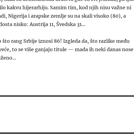
bilo kakvu hijerarhiju. Samim tim, kod njih nisu važne ni
adi, Nigerija i arapske zemlje su na skali visoko (80), a
osta nisko: Austrija 11, Švedska 31…
 što rang Srbije iznosi 86! Izgleda da, što razlike među
veće, to se više ganjaju titule — mada ih neki danas nose 
uženo…