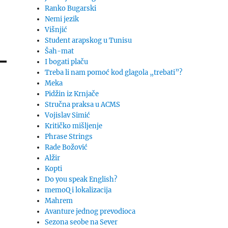
Ranko Bugarski
Nemi jezik
Višnjić
Student arapskog u Tunisu
Šah-mat
I bogati plaču
Treba li nam pomoć kod glagola „trebati”?
Meka
Pidžin iz Krnjače
Stručna praksa u ACMS
Vojislav Simić
Kritičko mišljenje
Phrase Strings
Rade Božović
Alžir
Kopti
Do you speak English?
memoQ i lokalizacija
Mahrem
Avanture jednog prevodioca
Sezona seobe na Sever