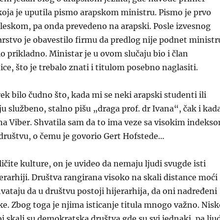
oja je uputila pismo arapskom ministru. Pismo je prvo
leskom, pa onda prevedeno na arapski. Posle izvesnog
stvo je obavestilo firmu da predlog nije podnet ministr
lo prikladno. Ministar je u ovom slučaju bio i član
ce, što je trebalo znati i titulom posebno naglasiti.
ek bilo čudno što, kada mi se neki arapski studenti ili
ju službeno, stalno pišu „draga prof. dr Ivana“, čak i kad
na Viber. Shvatila sam da to ima veze sa visokim indeks
društvu, o čemu je govorio Gert Hofstede…
ičite kulture, on je uvideo da nemaju ljudi svugde isti
rarhiji. Društva rangirana visoko na skali distance moći
hvataju da u društvu postoji hijerarhija, da oni nadređeni
e. Zbog toga je njima isticanje titula mnogo važno. Nisk
j skali su demokratska društva gde su svi jednaki, pa lju