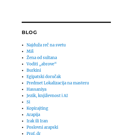
BLOG
Najduža reč na svetu
Miš
Žena od sultana
Voditi „abrove“
Burkini
Egipatski doručak
Predmet Lokalizacija na masteru
Hassaniya
Jezik, književnost i AI
Si
Kopirajting
Arapija
Irak ili Iran
Poslovni arapski
Prof. dr