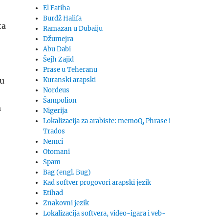
El Fatiha
Burdž Halifa
ta
Ramazan u Dubaiju
Džumejra
Abu Dabi
Šejh Zajid
Prase u Teheranu
ju
Kuranski arapski
Nordeus
Šampolion
a
Nigerija
Lokalizacija za arabiste: memoQ, Phrase i
Trados
Nemci
Otomani
Spam
Bag (engl. Bug)
Kad softver progovori arapski jezik
Etihad
Znakovni jezik
Lokalizacija softvera, video-igara i veb-