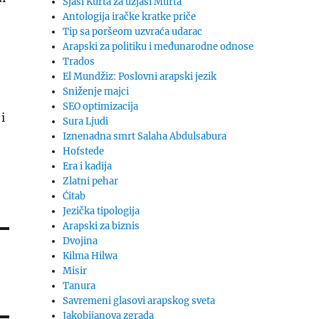
Sjaši Kurta za uzjaši Murta
Antologija iračke kratke priče
Tip sa poršeom uzvraća udarac
Arapski za politiku i međunarodne odnose
Trados
El Mundžiz: Poslovni arapski jezik
Sniženje majci
SEO optimizacija
i
Sura Ljudi
Iznenadna smrt Salaha Abdulsabura
Hofstede
Era i kadija
Zlatni pehar
Ćitab
Jezička tipologija
Arapski za biznis
Dvojina
Kilma Hilwa
Misir
Tanura
Savremeni glasovi arapskog sveta
Jakobijanova zgrada