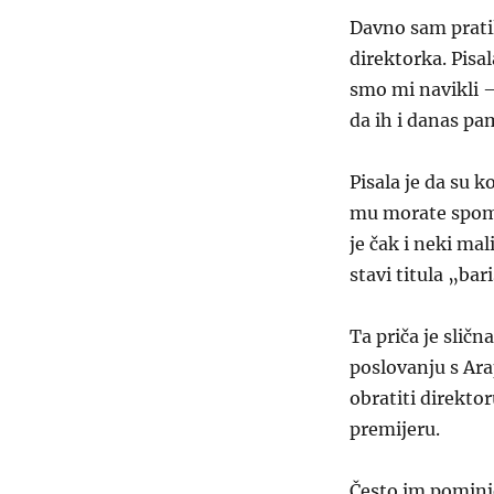
Davno sam pratil
direktorka. Pisal
smo mi navikli – 
da ih i danas pa
Pisala je da su 
mu morate spome
je čak i neki ma
stavi
titula „bar
Ta priča je slič
poslovanju s Ara
obratiti direktor
premijeru.
Često im pominj