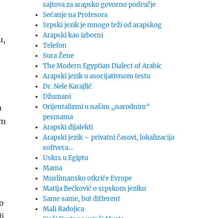
sajtova za arapsko govorno područje
Sećanje na Profesora
Srpski jezik je mnogo teži od arapskog
Arapski kao izborni
u,
Telefon
Sura Žene
The Modern Egyptian Dialect of Arabic
Arapski jezik u asocijativnom testu
Dr. Nele Karajlić
Džumani
a
Orijentalizmi u našim „narodnim“
pesmama
om
Arapski dijalekti
Arapski jezik – privatni časovi, lokalizacija
softvera…
Uskrs u Egiptu
Mama
Muslimansko otkriće Evrope
Matija Bećković o srpskom jeziku
Same same, but different
o
Mali Radojica
di