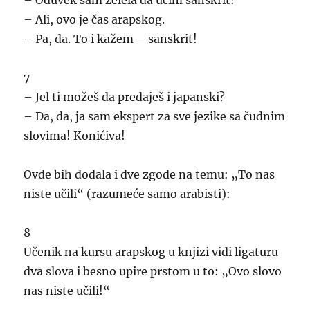
– Ali, ovo je čas arapskog.
– Pa, da. To i kažem – sanskrit!
7
– Jel ti možeš da predaješ i japanski?
– Da, da, ja sam ekspert za sve jezike sa čudnim
slovima! Konićiva!
Ovde bih dodala i dve zgode na temu: „To nas
niste učili“ (razumeće samo arabisti):
8
Učenik na kursu arapskog u knjizi vidi ligaturu
dva slova i besno upire prstom u to: „Ovo slovo
nas niste učili!“