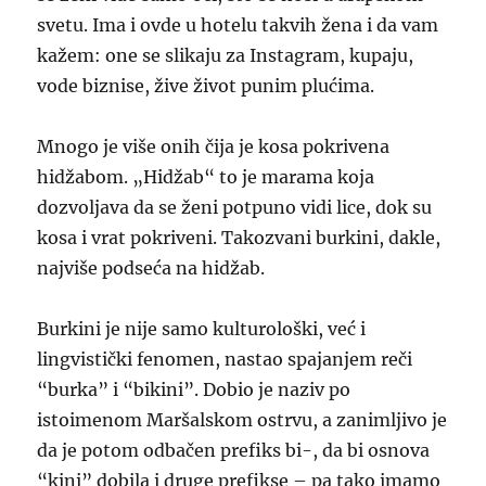
svetu. Ima i ovde u hotelu takvih žena i da vam
kažem: one se slikaju za Instagram, kupaju,
vode biznise, žive život punim plućima.
Mnogo je više onih čija je kosa pokrivena
hidžabom. „Hidžab“ to je marama koja
dozvoljava da se ženi potpuno vidi lice, dok su
kosa i vrat pokriveni. Takozvani burkini, dakle,
najviše podseća na hidžab.
Burkini je nije samo kulturološki, već i
lingvistički fenomen, nastao spajanjem reči
“burka” i “bikini”. Dobio je naziv po
istoimenom Maršalskom ostrvu, a zanimljivo je
da je potom odbačen prefiks bi-, da bi osnova
“kini” dobila i druge prefikse – pa tako imamo