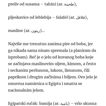
preliv od susama – tahini (ar. طحينة),
pljeskavice od leblebija – falafel (ar. فلافل),
masline (ar. زيتون)…
Najviše me trenutno zanima pire od boba, jer
ga nikada sama nisam spremala (a planiram da
isprobam). Reč je o jelu od kuvanog boba koje
se začinjava maslinovim uljem, kimom, a često
i seckanim peršunom, lukom, limunom, čili
paprikom i drugim začinima i biljem. Ovo jelo je
osnovna namirnica u Egiptu i smatra se
nacionalnim jelom.
Egipatski ručak: bamija (ar. بامية) – vrlo ukusna