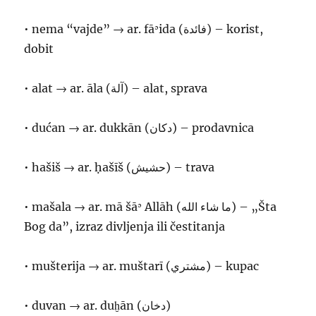
• nema “vajde” → ar. fāʾida (فائدة) – korist,
dobit
• alat → ar. āla (آلة) – alat, sprava
• dućan → ar. dukkān (دكان) – prodavnica
• hašiš → ar. ḥašīš (حشيش) – trava
• mašala → ar. mā šāʾ Allāh (ما شاء الله) – „Šta
Bog da”, izraz divljenja ili čestitanja
• mušterija → ar. muštarī (مشتري) – kupac
• duvan → ar. duḫān (دخان)