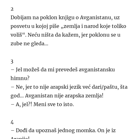
2
Dobijam na poklon knjigu o Avganistanu, uz
posvetu u kojoj piše „zemlja i narod koje toliko
voliš“. Neću ništa da kažem, jer poklonu se u
zube ne gleda…
3
– Jel možeš da mi prevedeš avganistansku
himnu?
– Ne, jer to nije arapski jezik već dari/paštu, šta
god… Avganistan nije arapska zemlja!
– A, jel?! Meni sve to isto.
4
– Dođi da upoznaš jednog momka. On je iz
Arapije!