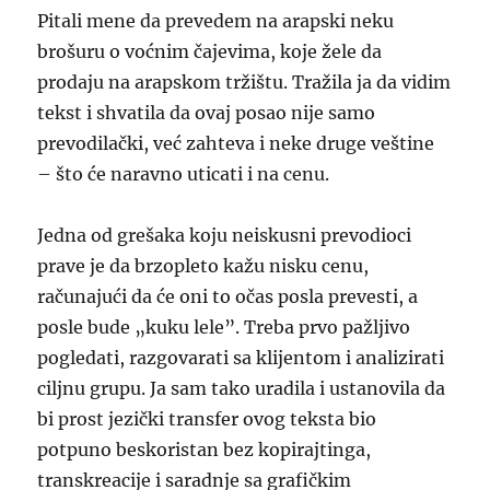
Pitali mene da prevedem na arapski neku
brošuru o voćnim čajevima, koje žele da
prodaju na arapskom tržištu. Tražila ja da vidim
tekst i shvatila da ovaj posao nije samo
prevodilački, već zahteva i neke druge veštine
– što će naravno uticati i na cenu.
Jedna od grešaka koju neiskusni prevodioci
prave je da brzopleto kažu nisku cenu,
računajući da će oni to očas posla prevesti, a
posle bude „kuku lele”. Treba prvo pažljivo
pogledati, razgovarati sa klijentom i analizirati
ciljnu grupu. Ja sam tako uradila i ustanovila da
bi prost jezički transfer ovog teksta bio
potpuno beskoristan bez kopirajtinga,
transkreacije i saradnje sa grafičkim