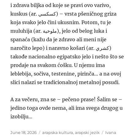
i zdrava biljka od koje se pravi ovo varivo,
kuskus (ar. كسكسي) – vrsta pšeničnog griza
koja svako jelo čini ukusnim. Potom, tu je
muluhija (ar. ملوخية), jelo od belog luka i
spanaća (kažu da je zdravo ali meni nije
naročito lepo) i naravno košari (ar. كشري)
takođe nacionalno egipatsko jelo i nešto što se
prodaje na svakom ćošku. U njemu ima
leblebija, sočiva, testenine, pirinča… a na ovoj
slici nalazi se tradicionalnoj metalnoj posudi.
A za večeru, zna se – pečeno prase! Šalim se –
jedino toga ovde nema, ali ima svega drugog u
izobilju…
Posted
Categories
Tags
June 18, 2026
arapska kultura
,
arapski jezik
Ivana