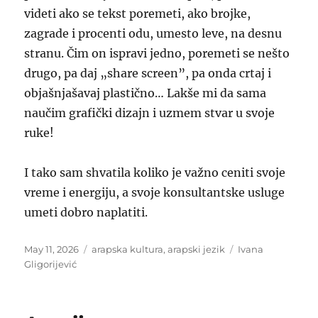
videti ako se tekst poremeti, ako brojke,
zagrade i procenti odu, umesto leve, na desnu
stranu. Čim on ispravi jedno, poremeti se nešto
drugo, pa daj „share screen”, pa onda crtaj i
objašnjašavaj plastično… Lakše mi da sama
naučim grafički dizajn i uzmem stvar u svoje
ruke!
I tako sam shvatila koliko je važno ceniti svoje
vreme i energiju, a svoje konsultantske usluge
umeti dobro naplatiti.
Posted
Categories
Tags
May 11, 2026
arapska kultura
,
arapski jezik
Ivana
on
Gligorijević