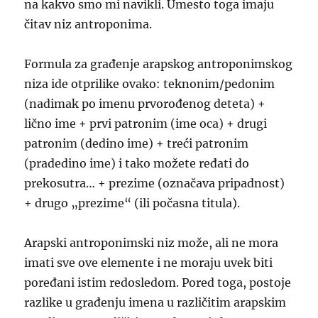
na kakvo smo mi navikli. Umesto toga imaju
čitav niz antroponima.
Formula za građenje arapskog antroponimskog
niza ide otprilike ovako: teknonim/pedonim
(nadimak po imenu prvorođenog deteta) +
lično ime + prvi patronim (ime oca) + drugi
patronim (dedino ime) + treći patronim
(pradedino ime) i tako možete ređati do
prekosutra… + prezime (označava pripadnost)
+ drugo „prezime“ (ili počasna titula).
Arapski antroponimski niz može, ali ne mora
imati sve ove elemente i ne moraju uvek biti
poređani istim redosledom. Pored toga, postoje
razlike u građenju imena u različitim arapskim