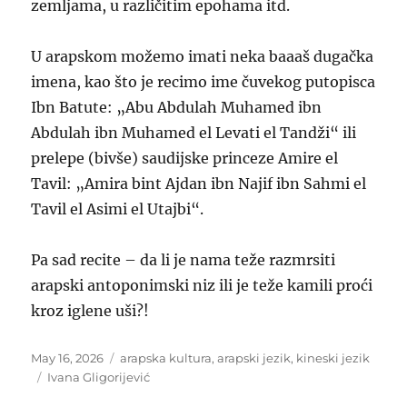
zemljama, u različitim epohama itd.
U arapskom možemo imati neka baaaš dugačka
imena, kao što je recimo ime čuvekog putopisca
Ibn Batute: „Abu Abdulah Muhamed ibn
Abdulah ibn Muhamed el Levati el Tandži“ ili
prelepe (bivše) saudijske princeze Amire el
Tavil: „Amira bint Ajdan ibn Najif ibn Sahmi el
Tavil el Asimi el Utajbi“.
Pa sad recite – da li je nama teže razmrsiti
arapski antoponimski niz ili je teže kamili proći
kroz iglene uši?!
Posted
Categories
May 16, 2026
arapska kultura
,
arapski jezik
,
kineski jezik
on
Tags
Ivana Gligorijević