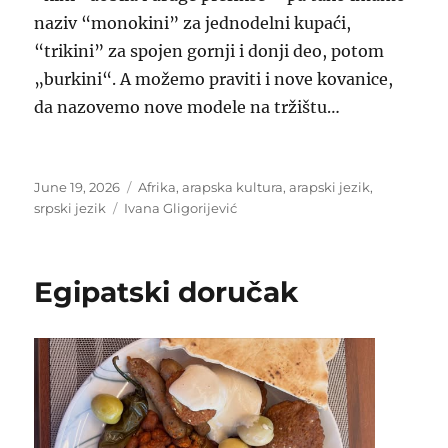
naziv “monokini” za jednodelni kupaći,
“trikini” za spojen gornji i donji deo, potom
„burkini“. A možemo praviti i nove kovanice,
da nazovemo nove modele na tržištu…
Posted
Categories
June 19, 2026
Afrika
,
arapska kultura
,
arapski jezik
,
on
Tags
srpski jezik
Ivana Gligorijević
Egipatski doručak