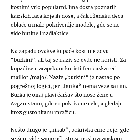
kostimi vrlo popularni. Ima dosta poznatih
kairskih faca koje ih nose, a čak i žensku decu
oblače u malo pokrivenije modele, gde se ne
vide butine i nadlaktice.
Na zapadu ovakve kupaće kostime zovu
“burkini”, ali taj se naziv se ovde ne koristi. Za
kupaći se u arapskom koristi francuska reč
maillot /majo/. Naziv „burkini“ je nastao po
pogrešnoj logici, jer „burka“ nema veze sa tim.
Burka je onaj plavi čaršav što nose žene u
Avganistanu, gde su pokrivene cele, a gledaju
kroz gusto tkanu mrežicu.
Nešto drugo je „nikab“, pokrivka crne boje, gde
se ženi vide samo oči, što se nosi u arapskom