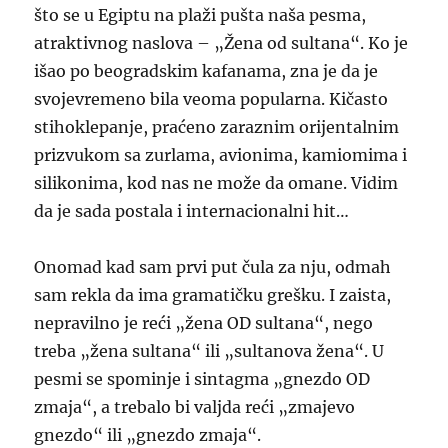
što se u Egiptu na plaži pušta naša pesma,
atraktivnog naslova – „Žena od sultana“. Ko je
išao po beogradskim kafanama, zna je da je
svojevremeno bila veoma popularna. Kičasto
stihoklepanje, praćeno zaraznim orijentalnim
prizvukom sa zurlama, avionima, kamiomima i
silikonima, kod nas ne može da omane. Vidim
da je sada postala i internacionalni hit…
Onomad kad sam prvi put čula za nju, odmah
sam rekla da ima gramatičku grešku. I zaista,
nepravilno je reći „žena OD sultana“, nego
treba „žena sultana“ ili „sultanova žena“. U
pesmi se spominje i sintagma „gnezdo OD
zmaja“, a trebalo bi valjda reći „zmajevo
gnezdo“ ili „gnezdo zmaja“.