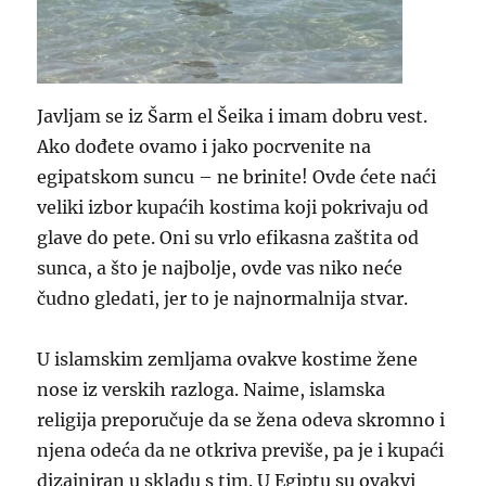
Javljam se iz Šarm el Šeika i imam dobru vest.
Ako dođete ovamo i jako pocrvenite na
egipatskom suncu – ne brinite! Ovde ćete naći
veliki izbor kupaćih kostima koji pokrivaju od
glave do pete. Oni su vrlo efikasna zaštita od
sunca, a što je najbolje, ovde vas niko neće
čudno gledati, jer to je najnormalnija stvar.
U islamskim zemljama ovakve kostime žene
nose iz verskih razloga. Naime, islamska
religija preporučuje da se žena odeva skromno i
njena odeća da ne otkriva previše, pa je i kupaći
dizajniran u skladu s tim. U Egiptu su ovakvi