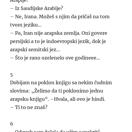
– Iz Saudijske Arabije?
– Ne, Irana. Možeš s njim da pričaš na tom
tvom jeziku…
– Pa, Iran nije arapska zemlja. Oni govore
persijski a to je indoevropski jezik, dok je
arapski semitski jez…
– Što je rano ozelenelo ove godineee…
5
Dobijam na poklon knjigu sa nekim čudnim
slovima: „Želimo da ti poklonimo jednu
arapsku knjigu“. –Hvala, ali ovo je hindi.
– Ti to ne znaš?
6
– Oduvek sam želela da učim sanskrit!