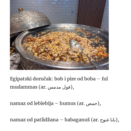
Egipatski doručak: bob i pire od boba – ful
mudammas (ar. فول مدمس),
namaz od leblebija – humus (ar. حمص),
namaz od patlidžana – babaganuš (ar. بابا غنوج),