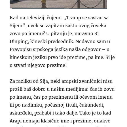
Kad na televiziji čujem: „Tramp se sastao sa
Sijem“, uvek se zapitam zašto ovog čoveka
zovu po imenu? U pitanju je, naravno Si
Đinping, kineski predsednik. Nedavno sam u
Pravopisu srpskoga jezika našla odgovor – u
kineskom jeziku prvo ide prezime, pa ime. Si je
u stvari njegovo prezime!
Za razliku od Sija, neki arapski zvaničnici nisu
prošli baš dobro u našim medijima: čas ih zovu
po imenu, čas po prezimenu ili očevom imenu
ili po nadimku, počasnoj tituli, čukundedi,
askurđelu, prababi i tako dalje. Tako je to kad
Arapi nemaju klasično ime i prezime, onakvo