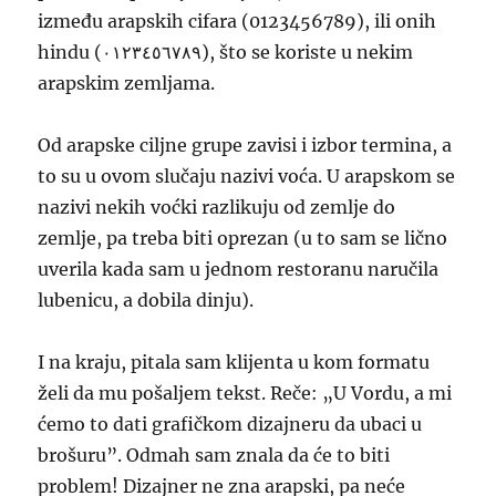
između arapskih cifara (0123456789), ili onih
hindu (٠١٢٣٤٥٦٧٨٩), što se koriste u nekim
arapskim zemljama.
Od arapske ciljne grupe zavisi i izbor termina, a
to su u ovom slučaju nazivi voća. U arapskom se
nazivi nekih voćki razlikuju od zemlje do
zemlje, pa treba biti oprezan (u to sam se lično
uverila kada sam u jednom restoranu naručila
lubenicu, a dobila dinju).
I na kraju, pitala sam klijenta u kom formatu
želi da mu pošaljem tekst. Reče: „U Vordu, a mi
ćemo to dati grafičkom dizajneru da ubaci u
brošuru”. Odmah sam znala da će to biti
problem! Dizajner ne zna arapski, pa neće