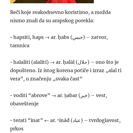
Reči koje svakodnevno koristimo, a možda
nismo znali da su arapskog porekla:
• hapsiti, haps → ar. ḥabs (حبس) – zatvor,
tamnica
• halaliti (alaliti) → ar. ḥalāl (حلال) – ono što je
dopušteno. Iz istog korena potiče i izraz „alal ti
vera“, u značenju „svaka čast“
• voditi “abrove” → ar. ḫabar (خبر) – vest,
obaveštenje
• terati “inat” ← ar. ʿinād (عناد) – tvrdoglavost,
prkos