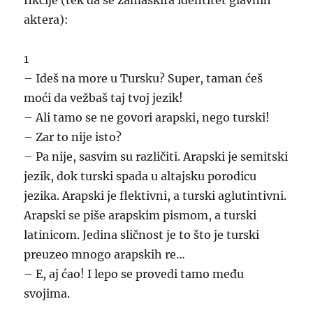
aktera):
1
– Ideš na more u Tursku? Super, taman ćeš
moći da vežbaš taj tvoj jezik!
– Ali tamo se ne govori arapski, nego turski!
– Zar to nije isto?
– Pa nije, sasvim su različiti. Arapski je semitski
jezik, dok turski spada u altajsku porodicu
jezika. Arapski je flektivni, a turski aglutintivni.
Arapski se piše arapskim pismom, a turski
latinicom. Jedina sličnost je to što je turski
preuzeo mnogo arapskih re…
– E, aj ćao! I lepo se provedi tamo među
svojima.