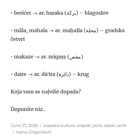
• berićet → ar. baraka (بركة) – blagoslov
• mâla, mahala → ar. maḥalla (محلة) – gradska
četvrt
• makaze → ar. miqaṣṣ (مقص)
• daire → ar. dāˀira (دائرة) – krug
Koja vam se najviše dopada?
Dopunite niz..
Posted
Categories
June 27, 2026
arapska kultura
,
arapski jezik
,
srpski jezik
on
Tags
Ivana Gligorijević