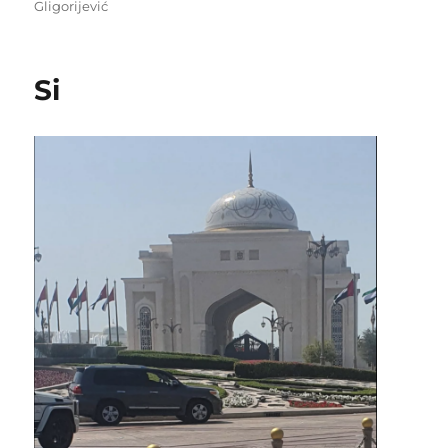
on
Gligorijević
Si