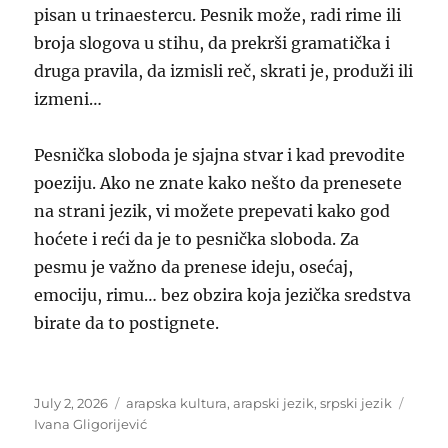
pisan u trinaestercu. Pesnik može, radi rime ili
broja slogova u stihu, da prekrši gramatička i
druga pravila, da izmisli reč, skrati je, produži ili
izmeni…
Pesnička sloboda je sjajna stvar i kad prevodite
poeziju. Ako ne znate kako nešto da prenesete
na strani jezik, vi možete prepevati kako god
hoćete i reći da je to pesnička sloboda. Za
pesmu je važno da prenese ideju, osećaj,
emociju, rimu… bez obzira koja jezička sredstva
birate da to postignete.
Posted
Categories
Tags
July 2, 2026
arapska kultura
,
arapski jezik
,
srpski jezik
on
Ivana Gligorijević