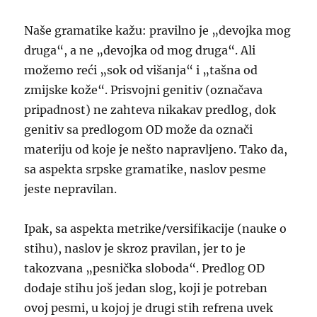
Naše gramatike kažu: pravilno je „devojka mog
druga“, a ne „devojka od mog druga“. Ali
možemo reći „sok od višanja“ i „tašna od
zmijske kože“. Prisvojni genitiv (označava
pripadnost) ne zahteva nikakav predlog, dok
genitiv sa predlogom OD može da označi
materiju od koje je nešto napravljeno. Tako da,
sa aspekta srpske gramatike, naslov pesme
jeste nepravilan.
Ipak, sa aspekta metrike/versifikacije (nauke o
stihu), naslov je skroz pravilan, jer to je
takozvana „pesnička sloboda“. Predlog OD
dodaje stihu još jedan slog, koji je potreban
ovoj pesmi, u kojoj je drugi stih refrena uvek