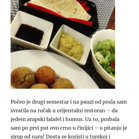
Počeo je drugi semestar i na pauzi od posla sam
svratila na ručak u orijentalni restoran – da
jedem arapski falafel i humus. Uz to, probala
sam po prvi put ovo crno u činijici – u pitanju je
sirup od nara! Dosta se koristi u turskoj i