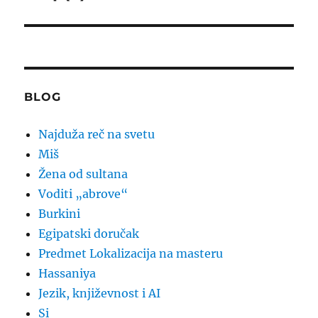
post:
BLOG
Najduža reč na svetu
Miš
Žena od sultana
Voditi „abrove“
Burkini
Egipatski doručak
Predmet Lokalizacija na masteru
Hassaniya
Jezik, književnost i AI
Si