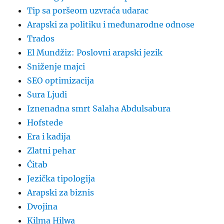
Tip sa poršeom uzvraća udarac
Arapski za politiku i međunarodne odnose
Trados
El Mundžiz: Poslovni arapski jezik
Sniženje majci
SEO optimizacija
Sura Ljudi
Iznenadna smrt Salaha Abdulsabura
Hofstede
Era i kadija
Zlatni pehar
Ćitab
Jezička tipologija
Arapski za biznis
Dvojina
Kilma Hilwa