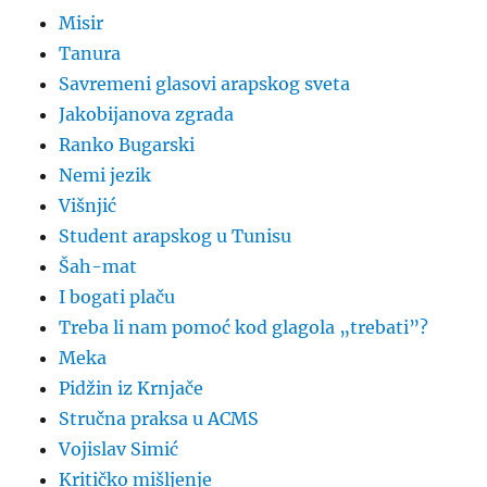
Misir
Tanura
Savremeni glasovi arapskog sveta
Jakobijanova zgrada
Ranko Bugarski
Nemi jezik
Višnjić
Student arapskog u Tunisu
Šah-mat
I bogati plaču
Treba li nam pomoć kod glagola „trebati”?
Meka
Pidžin iz Krnjače
Stručna praksa u ACMS
Vojislav Simić
Kritičko mišljenje