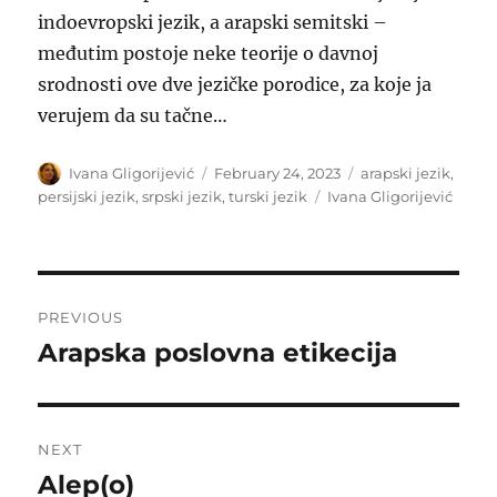
indoevropski jezik, a arapski semitski –
međutim postoje neke teorije o davnoj
srodnosti ove dve jezičke porodice, za koje ja
verujem da su tačne…
Author
Posted
Categories
Ivana Gligorijević
February 24, 2023
arapski jezik
,
on
Tags
persijski jezik
,
srpski jezik
,
turski jezik
Ivana Gligorijević
Post
PREVIOUS
navigation
Arapska poslovna etikecija
Previous
post:
NEXT
Alep(o)
Next