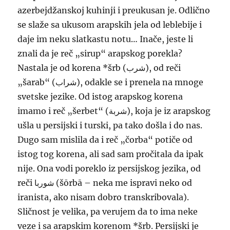
azerbejdžanskoj kuhinji i preukusan je. Odlično
se slaže sa ukusom arapskih jela od leblebije i
daje im neku slatkastu notu… Inače, jeste li
znali da je reč „sirup“ arapskog porekla?
Nastala je od korena *šrb (شرب), od reči
„šarab“ (شراب), odakle se i prenela na mnoge
svetske jezike. Od istog arapskog korena
imamo i reč „šerbet“ (شربة), koja je iz arapskog
ušla u persijski i turski, pa tako došla i do nas.
Dugo sam mislila da i reč „čorba“ potiče od
istog tog korena, ali sad sam pročitala da ipak
nije. Ona vodi poreklo iz persijskog jezika, od
reči شوربا (šōrbā – neka me ispravi neko od
iranista, ako nisam dobro transkribovala).
Sličnost je velika, pa verujem da to ima neke
veze i sa arapskim korenom *šrb. Persijski je