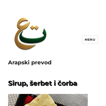
MENU
Arapski prevod
Sirup, šerbet i čorba