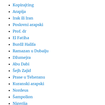
Kopirajting
Arapija
Irak ili Iran
Poslovni arapski
Prof. dr
El Fatiha
Burdž Halifa
Ramazan u Dubaiju
Džumejra
Abu Dabi
Šejh Zajid
Prase u Teheranu
Kuranski arapski
Nordeus
Šampolion
Nigerija