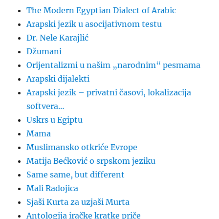
The Modern Egyptian Dialect of Arabic
Arapski jezik u asocijativnom testu
Dr. Nele Karajlić
Džumani
Orijentalizmi u našim „narodnim“ pesmama
Arapski dijalekti
Arapski jezik – privatni časovi, lokalizacija
softvera…
Uskrs u Egiptu
Mama
Muslimansko otkriće Evrope
Matija Bećković o srpskom jeziku
Same same, but different
Mali Radojica
Sjaši Kurta za uzjaši Murta
Antologija iračke kratke priče