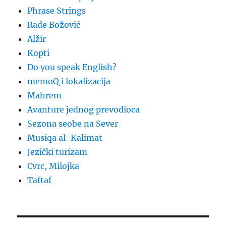
Phrase Strings
Rade Božović
Alžir
Kopti
Do you speak English?
memoQ i lokalizacija
Mahrem
Avanture jednog prevodioca
Sezona seobe na Sever
Musiqa al-Kalimat
Jezički turizam
Cvrc, Milojka
Taftaf