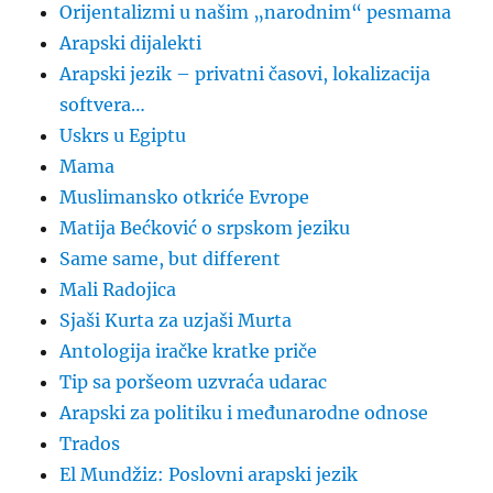
Orijentalizmi u našim „narodnim“ pesmama
Arapski dijalekti
Arapski jezik – privatni časovi, lokalizacija
softvera…
Uskrs u Egiptu
Mama
Muslimansko otkriće Evrope
Matija Bećković o srpskom jeziku
Same same, but different
Mali Radojica
Sjaši Kurta za uzjaši Murta
Antologija iračke kratke priče
Tip sa poršeom uzvraća udarac
Arapski za politiku i međunarodne odnose
Trados
El Mundžiz: Poslovni arapski jezik