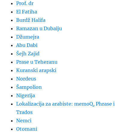
Prof. dr
El Fatiha
Burdž Halifa
Ramazan u Dubaiju
Džumejra
Abu Dabi
Šejh Zajid
Prase u Teheranu
Kuranski arapski
Nordeus
Šampolion
Nigerija
Lokalizacija za arabiste: memoQ, Phrase i
Trados
Nemci
Otomani