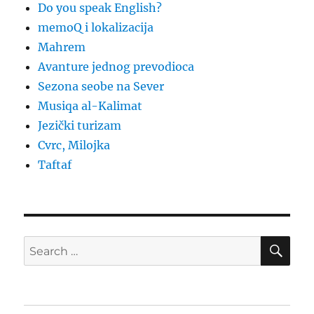
Do you speak English?
memoQ i lokalizacija
Mahrem
Avanture jednog prevodioca
Sezona seobe na Sever
Musiqa al-Kalimat
Jezički turizam
Cvrc, Milojka
Taftaf
SE
Search
for: