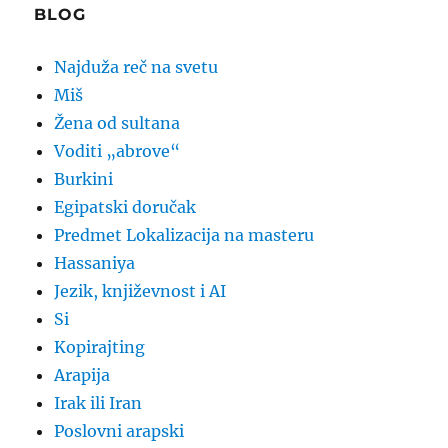
BLOG
Najduža reč na svetu
Miš
Žena od sultana
Voditi „abrove“
Burkini
Egipatski doručak
Predmet Lokalizacija na masteru
Hassaniya
Jezik, književnost i AI
Si
Kopirajting
Arapija
Irak ili Iran
Poslovni arapski