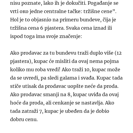
nisu poznate, lako ih je dokučiti. Pogađanje se
vrti око jedne centralne tačke: tržišne cene”.
Hol je to objasnio na primeru bundeve, čija je
tržišna cena 6 pjastera. Svaka cena iznad ili
ispod toga ima svoje značenje:
Ako prodavac za tu bundevu traži duplo više (12
pjastera), kupac će misliti da ovaj nema pojma
koliko mu roba vredi! Ako traži 10, kupac može
da se uvredi, pa sledi galama i svađa. Kupac tada
stiče utisak da prodavac uopšte neće da proda.
Ako prodavac smanji na 8, kupac uviđa da ovaj
hoće da proda, ali cenkanje se nastavlja. Ako
tada zatraži 7, kupac je ubeđen da je dobio
dobru cenu.