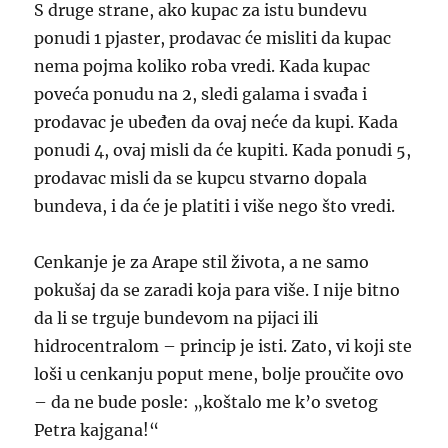
S druge strane, ako kupac za istu bundevu
ponudi 1 pjaster, prodavac će misliti da kupac
nema pojma koliko roba vredi. Kada kupac
poveća ponudu na 2, sledi galama i svađa i
prodavac je ubeđen da ovaj neće da kupi. Kada
ponudi 4, ovaj misli da će kupiti. Kada ponudi 5,
prodavac misli da se kupcu stvarno dopala
bundeva, i da će je platiti i više nego što vredi.
Cenkanje je za Arape stil života, a ne samo
pokušaj da se zaradi koja para više. I nije bitno
da li se trguje bundevom na pijaci ili
hidrocentralom – princip je isti. Zato, vi koji ste
loši u cenkanju poput mene, bolje proučite ovo
– da ne bude posle: „koštalo me k’o svetog
Petra kajgana!“