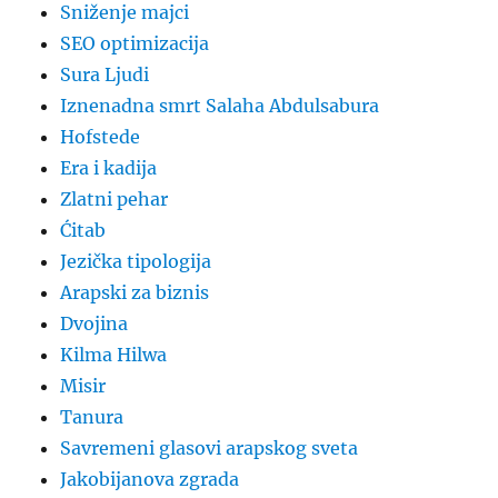
Sniženje majci
SEO optimizacija
Sura Ljudi
Iznenadna smrt Salaha Abdulsabura
Hofstede
Era i kadija
Zlatni pehar
Ćitab
Jezička tipologija
Arapski za biznis
Dvojina
Kilma Hilwa
Misir
Tanura
Savremeni glasovi arapskog sveta
Jakobijanova zgrada