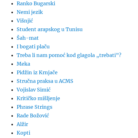
Ranko Bugarski
Nemi jezik
Višnjić
Student arapskog u Tunisu
Šah-mat
I bogati plaču
Treba li nam pomoć kod glagola „trebati”?
Meka
Pidžin iz Krnjače
Stručna praksa u ACMS
Vojislav Simić
Kritičko mišljenje
Phrase Strings
Rade Božović
Alžir
Kopti