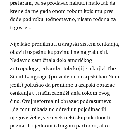
preteram, pa se prodavac naljuti i malo fali da
krene da me gađa onom robom koja mu prva
dođe pod ruku. Jednostavno, nisam rođena za
trgovca…
Nije lako proniknuti u arapski sistem cenkanja,
obaviti uspešnu kupovinu i ne nagrabusiti.
Nedavno sam čitala delo američkog
antropologa, Edvarda Hola koji je u knjizi The
Silent Language (prevedena na srpski kao Nemi
jezik) pokušao da pronikne u arapski obrazac
cenkanja tj. način razmišljanja tokom ovog
čina. Ovaj neformalni obrazac podrazumeva
„da cenu nikada ne određuju pojedinac ili
njegove želje, već uvek neki skup okolnosti
poznatih i jednom i drugom partneru; ako i