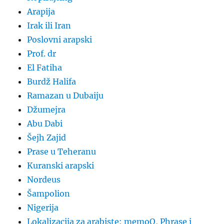
Arapija
Irak ili Iran
Poslovni arapski
Prof. dr
El Fatiha
Burdž Halifa
Ramazan u Dubaiju
Džumejra
Abu Dabi
Šejh Zajid
Prase u Teheranu
Kuranski arapski
Nordeus
Šampolion
Nigerija
Lokalizacija za arabiste: memoQ, Phrase i