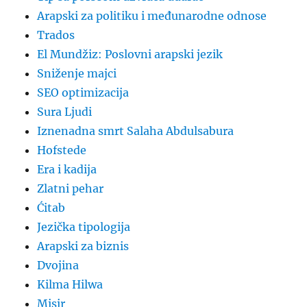
Arapski za politiku i međunarodne odnose
Trados
El Mundžiz: Poslovni arapski jezik
Sniženje majci
SEO optimizacija
Sura Ljudi
Iznenadna smrt Salaha Abdulsabura
Hofstede
Era i kadija
Zlatni pehar
Ćitab
Jezička tipologija
Arapski za biznis
Dvojina
Kilma Hilwa
Misir