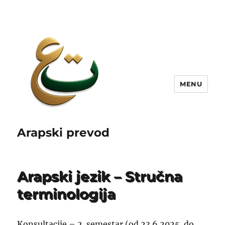
MENU
Arapski prevod
Arapski jezik – Stručna
terminologija
Konsultacije – 2. semestar (od 23.6.2025. do