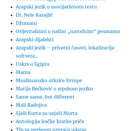
Arapski jezik u asocijativnom testu
Dr. Nele Karajlić
Džumani
Orijentalizmi u našim „narodnim“ pesmama
Arapski dijalekti
Arapski jezik – privatni časovi, lokalizacija
softvera…
Uskrs u Egiptu
Mama
Muslimansko otkriće Evrope
Matija Bećković o srpskom jeziku
Same same, but different
Mali Radojica
Sjaši Kurta za uzjaši Murta
Antologija iračke kratke priče
Tip sa poršeom uzvraća udarac