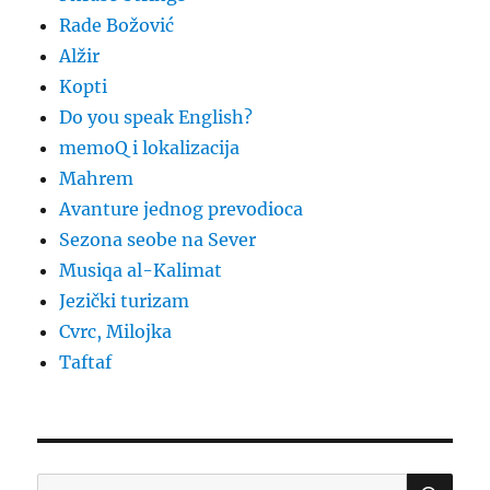
Rade Božović
Alžir
Kopti
Do you speak English?
memoQ i lokalizacija
Mahrem
Avanture jednog prevodioca
Sezona seobe na Sever
Musiqa al-Kalimat
Jezički turizam
Cvrc, Milojka
Taftaf
SE
Search