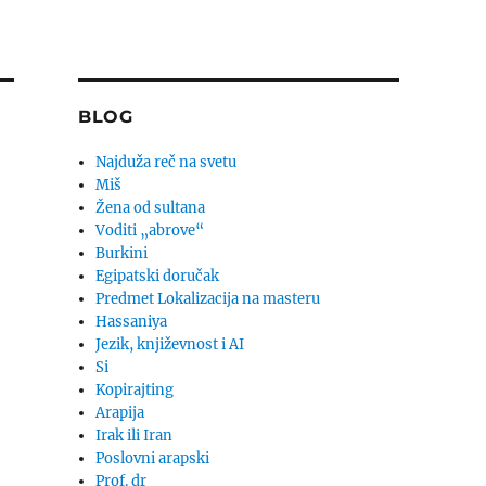
BLOG
Najduža reč na svetu
Miš
Žena od sultana
Voditi „abrove“
Burkini
Egipatski doručak
Predmet Lokalizacija na masteru
Hassaniya
Jezik, književnost i AI
Si
Kopirajting
Arapija
Irak ili Iran
Poslovni arapski
Prof. dr