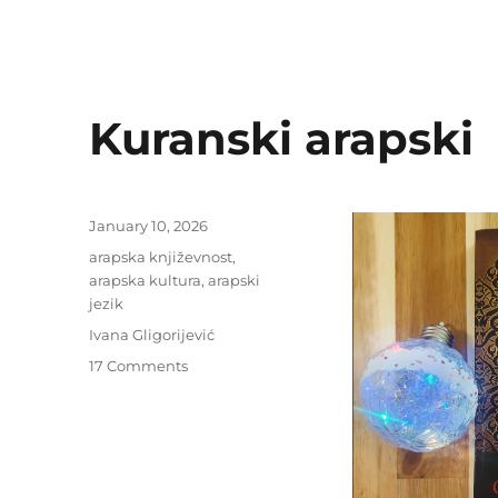
Kuranski arapski
Posted
January 10, 2026
on
Categories
arapska književnost
,
arapska kultura
,
arapski
jezik
Tags
Ivana Gligorijević
on
17 Comments
Kuranski
arapski