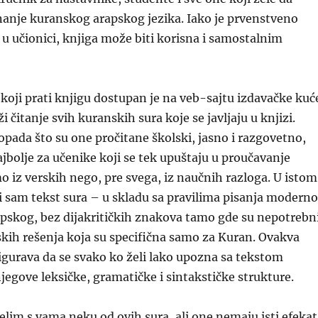
nanje kuranskog arapskog jezika. Iako je prvenstveno
 učionici, knjiga može biti korisna i samostalnim
koji prati knjigu dostupan je na veb-sajtu izdavačke kuć
i čitanje svih kuranskih sura koje se javljaju u knjizi.
pada što su one pročitane školski, jasno i razgovetno,
jbolje za učenike koji se tek upuštaju u proučavanje
 iz verskih nego, pre svega, iz naučnih razloga. U istom
 sam tekst sura – u skladu sa pravilima pisanja modern
pskog, bez dijakritičkih znakova tamo gde su nepotrebni
skih rešenja koja su specifična samo za Kuran. Ovakva
gurava da se svako ko želi lako upozna sa tekstom
njegove leksičke, gramatičke i sintakstičke strukture.
elim s vama neku od ovih sura, ali one nemaju isti efekat