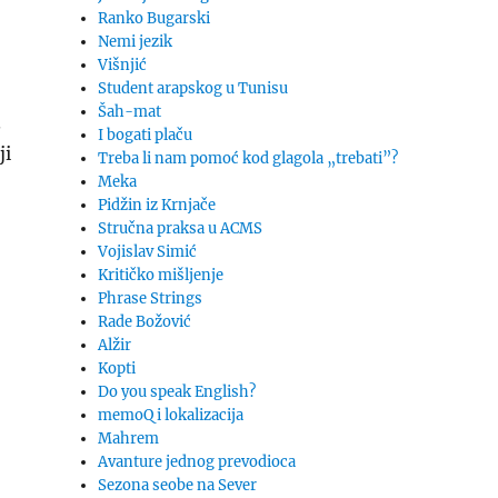
Ranko Bugarski
Nemi jezik
Višnjić
Student arapskog u Tunisu
Šah-mat
.
I bogati plaču
ji
Treba li nam pomoć kod glagola „trebati”?
Meka
Pidžin iz Krnjače
Stručna praksa u ACMS
Vojislav Simić
Kritičko mišljenje
Phrase Strings
Rade Božović
Alžir
Kopti
Do you speak English?
memoQ i lokalizacija
Mahrem
Avanture jednog prevodioca
Sezona seobe na Sever