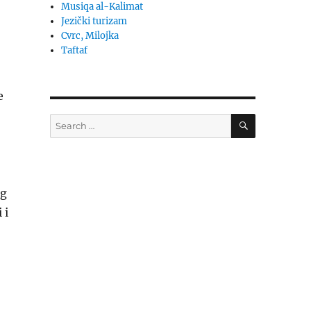
Musiqa al-Kalimat
Jezički turizam
Cvrc, Milojka
Taftaf
e
SEARCH
Search
for:
og
 i