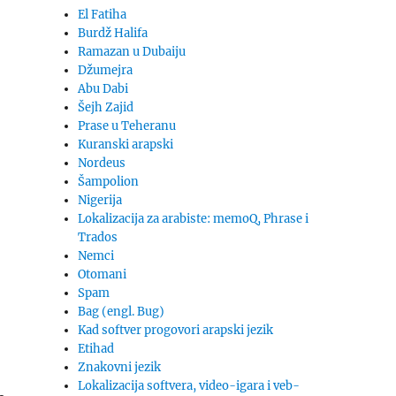
El Fatiha
Burdž Halifa
Ramazan u Dubaiju
Džumejra
Abu Dabi
Šejh Zajid
Prase u Teheranu
Kuranski arapski
Nordeus
Šampolion
Nigerija
Lokalizacija za arabiste: memoQ, Phrase i
Trados
Nemci
Otomani
Spam
Bag (engl. Bug)
Kad softver progovori arapski jezik
Etihad
Znakovni jezik
Lokalizacija softvera, video-igara i veb-