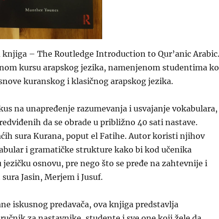
a knjiga – The Routledge Introduction to Qur’anic Arabic
ivnom kursu arapskog jezika, namenjenom studentima ko
osnove
kuranskog i klasičnog arapskog jezika.
okus na unapređenje razumevanja i usvajanje vokabulara,
predviđenih da se obrade u približno 40 sati nastave.
aćih sura Kurana, poput el Fatihe. Autor koristi njihov
abular i gramatičke strukture kako bi kod učenika
u jezičku osnovu, pre nego što se pređe na zahtevnije i
 sura Jasin, Merjem i Jusuf.
ne iskusnog predavača, ova knjiga predstavlja
ručnik za nastavnike, studente i sve one koji žele da