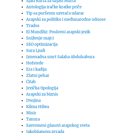
Sjaši Kurta za uzjaši Murta
Antologija iračke kratke priče
Tip sa poršeom uzvraća udarac
Arapski za politiku i međunarodne odnose
Trados
El Mundžiz: Poslovni arapski jezik
Sniženje majci
SEO optimizacija
Sura Ljudi
Iznenadna smrt Salaha Abdulsabura
Hofstede
Era i kadija
Zlatni pehar
Ćitab
Jezička tipologija
Arapski za biznis
Dvojina
Kilma Hilwa
Misir
Tanura
Savremeni glasovi arapskog sveta
Jakobijanova zgrada