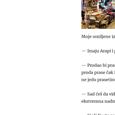
Prase
u
Teheranu
Moje omiljene iz
— Imaju Arapi i 
— Prodao bi pras
proda prase čak i
ne jedu prasetin
— Sad ćeš da vid
ekstremna nadmo