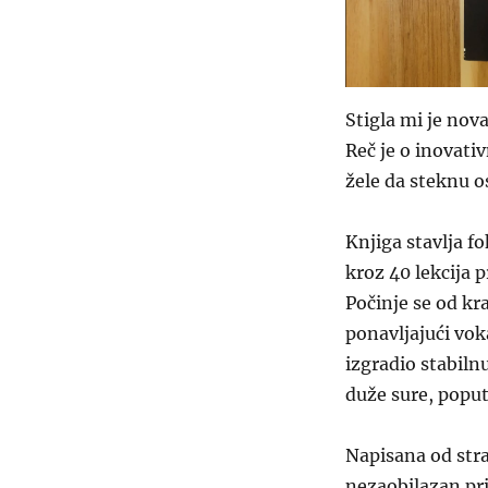
Stigla mi je nov
Reč je o inovat
žele da steknu 
Knjiga stavlja f
kroz 40 lekcija 
Počinje se od kr
ponavljajući vok
izgradio stabiln
duže sure, poput
Napisana od stra
nezaobilazan pri