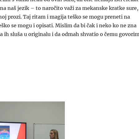
na naš jezik – to naročito važi za mekanske kratke sure,
oj prozi. Taj ritam i magija teško se mogu preneti na
teško se mogu i opisati. Mislim da bi čak i neko ko ne zna
 ih sluša u originalu i da odmah shvatio o čemu govorim