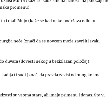
 uzjaši Murta (kaže se kada smena ličnosti na položaju n
tinsku promenu);
 tu i mali Mujo (kaže se kad neko podržava odluku
burgija neće (znači da se novcem može završiti svaki
o duvara (dovesti nekog u bezizlazan položaj);
, kadija ti sudi (znači da pravda zavisi od onog ko ima
rosti su veoma stare, ali imaju primenu i danas. Šta vi