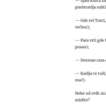
— Sjaši Kurta za
predstavlja suš
— Gde svi Turci,
većine);
— Para vrti gde 
posao);
— Doterao cara d
— Kadija te tuži
moć).
Neke od ovih mud
mislite?