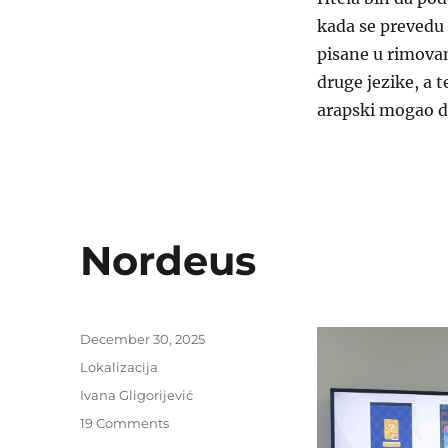
kada se prevedu 
pisane u rimovan
druge jezike, a 
arapski mogao da
Nordeus
Posted
December 30, 2025
on
Categories
Lokalizacija
Tags
Ivana Gligorijević
on
19 Comments
Nordeus