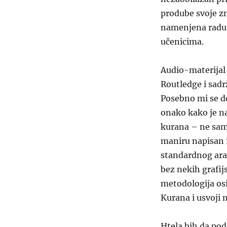
prodube svoje z
namenjena radu u
učenicima.
Audio-materijal 
Routledge i sadrž
Posebno mi se do
onako kako je na
kurana – ne samo
maniru napisan i
standardnog ara
bez nekih grafij
metodologija osi
Kurana i usvoji 
Htela bih da pod