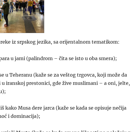
reke iz srpskog jezika, sa orijentalnom tematikom:
para u jami (palindrom – čita se isto u oba smera);
e u Teheranu (kaže se za veštog trgovca, koji može da
 u iranskoj prestonici, gde žive muslimani – a oni, jelte,
u);
iš kako Musa dere jarca (kaže se kada se opisuje nečija
ć i dominacija);