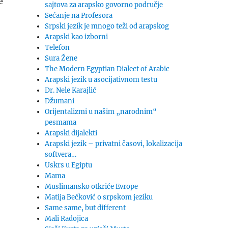
e
sajtova za arapsko govorno područje
Sećanje na Profesora
Srpski jezik je mnogo teži od arapskog
Arapski kao izborni
Telefon
Sura Žene
The Modern Egyptian Dialect of Arabic
Arapski jezik u asocijativnom testu
Dr. Nele Karajlić
Džumani
Orijentalizmi u našim „narodnim“
pesmama
Arapski dijalekti
Arapski jezik – privatni časovi, lokalizacija
softvera…
Uskrs u Egiptu
Mama
Muslimansko otkriće Evrope
Matija Bećković o srpskom jeziku
Same same, but different
Mali Radojica