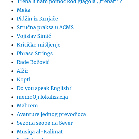
Treba li nam pomoć kod glagola „trebati”?
Meka
Pidžin iz Krnjače
Stručna praksa u ACMS
Vojislav Simić
Kritičko mišljenje
Phrase Strings
Rade Božović
Alžir
Kopti
Do you speak English?
memoQ i lokalizacija
Mahrem
Avanture jednog prevodioca
Sezona seobe na Sever
Musiqa al-Kalimat