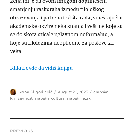
Želja mi je da ovom knjigom doprinesem
smanjenju raskoraka između filološkog
obrazovanja i potreba tržišta rada, smeštajući u
akademske okvire neka znanja i veštine koje su
se do skora sticale uglavnom neformalno, a
koje su filolozima neophodne za poslove 21.
veka.
Klikni ovde da vidiš knjigu
Author
Posted
Categories
Ivana Gligorijević
August 28, 2025
arapska
on
književnost
,
arapska kultura
,
arapski jezik
Post
PREVIOUS