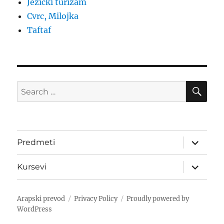
Jezički turizam
Cvrc, Milojka
Taftaf
SE
Search
for:
expand
Predmeti
child
menu
expand
Kursevi
child
menu
Arapski prevod
Privacy Policy
Proudly powered by
WordPress