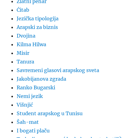
Zlatni pehar
Ćitab
Jezička tipologija
Arapski za biznis
Dvojina
Kilma Hilwa
Misir
Tanura
Savremeni glasovi arapskog sveta
Jakobijanova zgrada
Ranko Bugarski
Nemi jezik
Višnjić
Student arapskog u Tunisu
Šah-mat
I bogati plaču