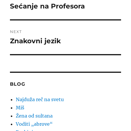
navigation
Sećanje na Profesora
Previous
post:
NEXT
Znakovni jezik
Next
post:
BLOG
Najduža reč na svetu
Miš
Žena od sultana
Voditi „abrove“