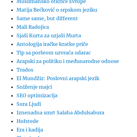
Muslimansko otkriće Evrope
Matija Bećković o srpskom jeziku
Same same, but different
Mali Radojica
Sjaši Kurta za uzjaši Murta
Antologija iračke kratke priče
Tip sa poršeom uzvraća udarac
Arapski za politiku i međunarodne odnose
Trados
El Mundžiz: Poslovni arapski jezik
Sniženje majci
SEO optimizacija
Sura Ljudi
Iznenadna smrt Salaha Abdulsabura
Hofstede
Era i kadija