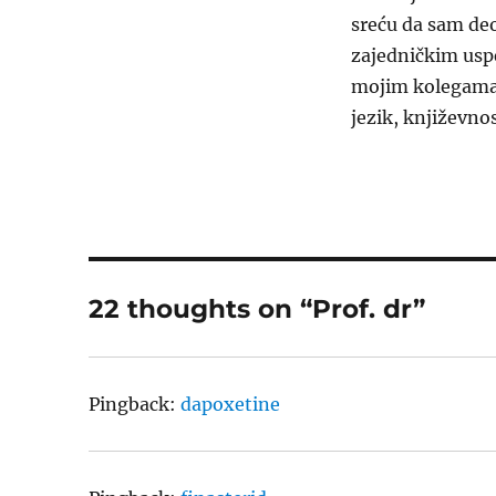
sreću da sam de
zajedničkim usp
mojim kolegama s
jezik, književno
22 thoughts on “Prof. dr”
Pingback:
dapoxetine