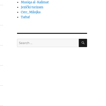
Musiqa al-Kalimat
Jezički turizam
Cvrc, Milojka
Taftaf
SEARCH
Search
for: