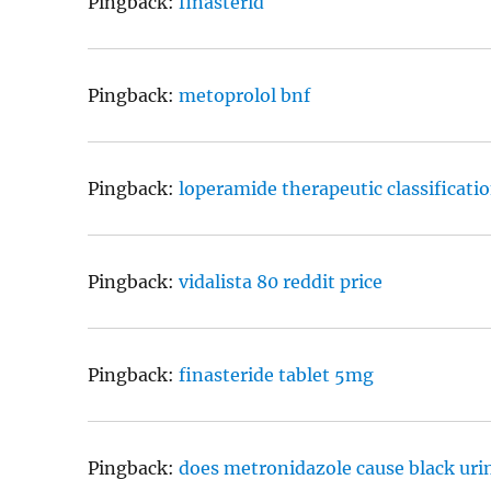
Pingback:
finasterid
Pingback:
metoprolol bnf
Pingback:
loperamide therapeutic classificati
Pingback:
vidalista 80 reddit price
Pingback:
finasteride tablet 5mg
Pingback:
does metronidazole cause black uri