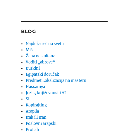
BLOG
Najduža reč na svetu
Miš
Žena od sultana
Voditi „abrove“
Burkini
Egipatski doručak
Predmet Lokalizacija na masteru
Hassaniya
Jezik, književnost i AI
Si
Kopirajting
Arapija
Irak ili Iran
Poslovni arapski
Prof. dr