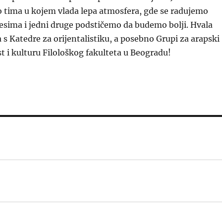
o tima u kojem vlada lepa atmosfera, gde se radujemo
esima i jedni druge podstičemo da budemo bolji. Hvala
 Katedre za orijentalistiku, a posebno Grupi za arapski
st i kulturu Filološkog fakulteta u Beogradu!