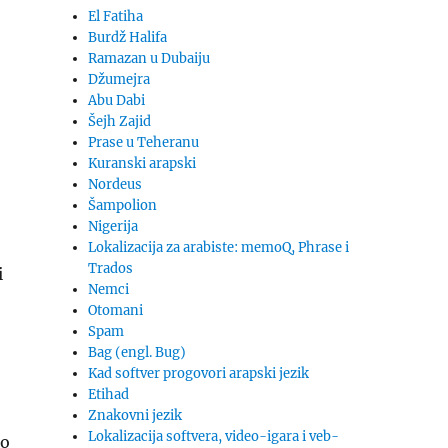
El Fatiha
Burdž Halifa
Ramazan u Dubaiju
Džumejra
Abu Dabi
Šejh Zajid
Prase u Teheranu
Kuranski arapski
Nordeus
Šampolion
Nigerija
Lokalizacija za arabiste: memoQ, Phrase i
Trados
i
Nemci
Otomani
Spam
Bag (engl. Bug)
Kad softver progovori arapski jezik
Etihad
Znakovni jezik
Lokalizacija softvera, video-igara i veb-
no