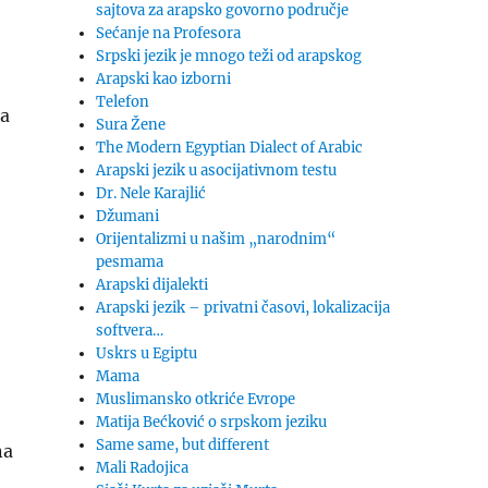
sajtova za arapsko govorno područje
Sećanje na Profesora
Srpski jezik je mnogo teži od arapskog
Arapski kao izborni
Telefon
da
Sura Žene
The Modern Egyptian Dialect of Arabic
Arapski jezik u asocijativnom testu
Dr. Nele Karajlić
Džumani
Orijentalizmi u našim „narodnim“
pesmama
Arapski dijalekti
Arapski jezik – privatni časovi, lokalizacija
softvera…
Uskrs u Egiptu
Mama
Muslimansko otkriće Evrope
Matija Bećković o srpskom jeziku
Same same, but different
na
Mali Radojica