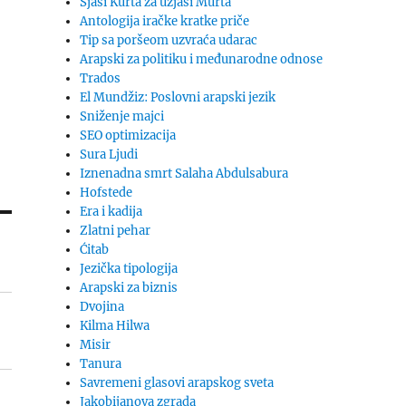
Sjaši Kurta za uzjaši Murta
Antologija iračke kratke priče
Tip sa poršeom uzvraća udarac
Arapski za politiku i međunarodne odnose
Trados
El Mundžiz: Poslovni arapski jezik
Sniženje majci
SEO optimizacija
Sura Ljudi
Iznenadna smrt Salaha Abdulsabura
Hofstede
Era i kadija
Zlatni pehar
Ćitab
Jezička tipologija
Arapski za biznis
Dvojina
Kilma Hilwa
Misir
Tanura
Savremeni glasovi arapskog sveta
Jakobijanova zgrada