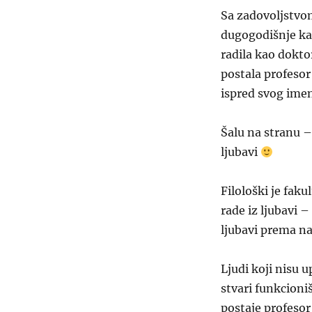
Sa zadovoljstvo
dugogodišnje ka
radila kao dokt
postala profesor
ispred svog ime
Šalu na stranu –
ljubavi
Filološki je faku
rade iz ljubavi 
ljubavi prema na
Ljudi koji nisu u
stvari funkcion
postaje profesor