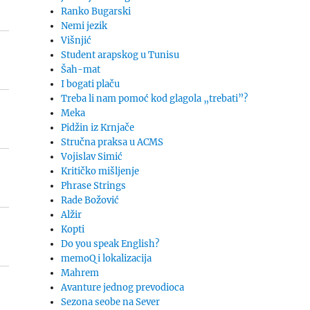
Ranko Bugarski
Nemi jezik
Višnjić
Student arapskog u Tunisu
Šah-mat
I bogati plaču
Treba li nam pomoć kod glagola „trebati”?
Meka
Pidžin iz Krnjače
Stručna praksa u ACMS
Vojislav Simić
Kritičko mišljenje
Phrase Strings
Rade Božović
Alžir
Kopti
Do you speak English?
memoQ i lokalizacija
Mahrem
Avanture jednog prevodioca
Sezona seobe na Sever