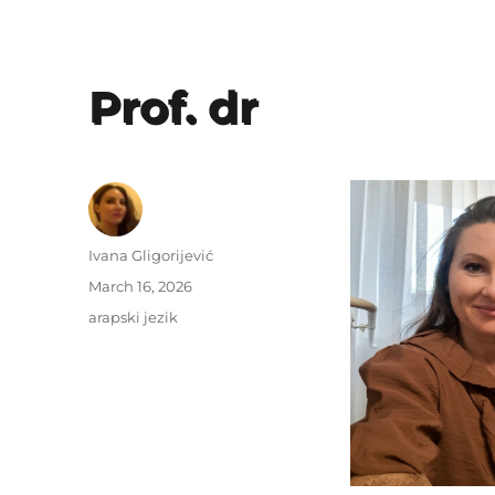
Prof. dr
Author
Ivana Gligorijević
Posted
March 16, 2026
on
Categories
arapski jezik