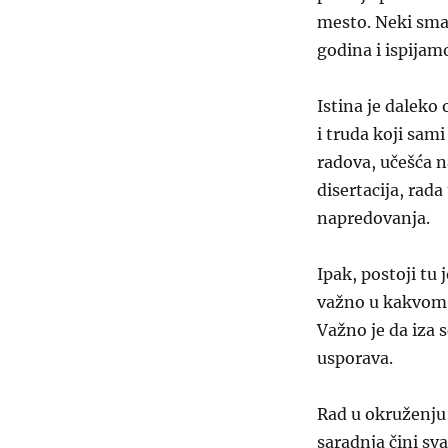
mesto. Neki smat
godina i ispija
Istina je daleko
i truda koji sam
radova, učešća 
disertacija, rad
napredovanja.
Ipak, postoji tu 
važno u kakvom 
Važno je da iza s
usporava.
Rad u okruženju
saradnja čini sv