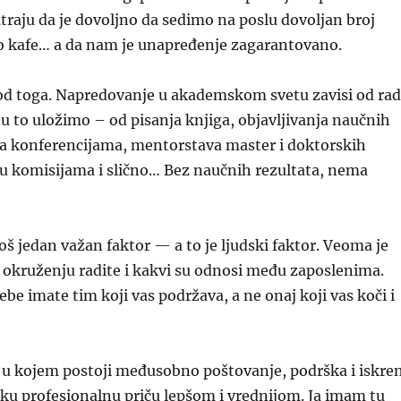
raju da je dovoljno da sedimo na poslu dovoljan broj
mo kafe… a da nam je unapređenje zagarantovano.
 od toga. Napredovanje u akademskom svetu zavisi od ra
i u to uložimo – od pisanja knjiga, objavljivanja naučnih
na konferencijama, mentorstava master i doktorskih
a u komisijama i slično… Bez naučnih rezultata, nema
još jedan važan faktor — a to je ljudski faktor. Veoma je
okruženju radite i kakvi su odnosi među zaposlenima.
ebe imate tim koji vas podržava, a ne onaj koji vas koči i
 u kojem postoji međusobno poštovanje, podrška i iskre
aku profesionalnu priču lepšom i vrednijom. Ja imam tu