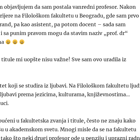
m objavljujem da sam postala vanredni profesor. Nakon
rijere na Filološkom fakultetu u Beogradu, gde sam prvo
orand, pa kao asistent, pa potom docent – sada sam
 i sa punim pravom mogu da stavim naziv „prof. dr“
na
 titule mi uopšte nisu važne! Sve sam ovo uradila iz
ltet koji se studira iz ljubavi. Na Filološkom fakultetu ljud
– ljubavi prema jezicima, kulturama, književnostima…
uci.
pućeni u fakultetska zvanja i titule, često ne znaju kako
išu u akademskom svetu. Mnogi misle da se na fakultetu
 tako što neki drugi profesor ode u penziju i uprazni rad